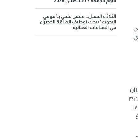
اليوم الجمعة 7 أغسطس 2026
الثلاثاء المقبل.. ملتقى علمي بـ"قومي
البحوث" يبحث توظيف الطاقة الخضراء
في الصناعات الغذائية
ي
يادي،
 أن
العائد المالي المباشر يبلغ نحو 3.5 مليارات دولار، إضافة إلى مقابل عيني يتمثل في مساحة بنائية تصل إلى 396
ألف متر مربع، وفق بيان الشركة القطرية. كما من المتوقع أن يحقق بيع تلك المساحات عائدات لا تقل عن 1.8
مشروع