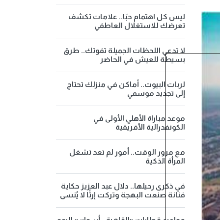
ليس كل اهتمام حبًا.. علامات تكشف
تعرضك للاستغلال العاطفي
لا تدعي اللحظات الجميلة تفوتك.. طرق
بسيطة للعيش في الحاضر
لربات البيوت.. أماكن في منزلك تحتاج
إلى تجديد موسمي
موعد مباراة الأهلي الأولى في
الكونفدرالية الأفريقية
مع مرور الوقت.. أمور لم تعد تشغل
المرأة الذكية
في ذكرى رحيلها.. دلال عبد العزيز حكاية
فنانة صنعت البهجة وتركت إرثًا لا يُنسى
مواعيد قطارات «القاهرة - أسوان» اليوم