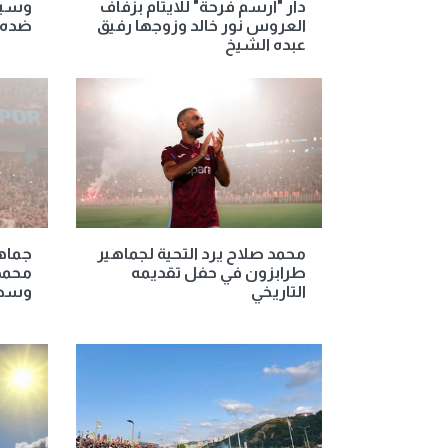
دار "ارسم فرحة" للايتام بزفاف
وسيتم
العروس نور خالد وزوجها رفيق
ضده
عبده الشيخ
محمد صلاح يرد التحية لجماهير
جماه
طرابزون في حفل تقديمه
محمد
التاريخي
وسط 