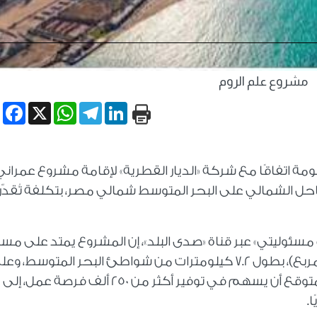
مشروع علم الروم
book
WhatsApp
X
Telegram
LinkedIn
 اتفاقًا مع شركة «الديار القطرية» لإقامة مشروع عمراني
الشمالي على البحر المتوسط شمالي مصر، بتكلفة تُقدّر
سئوليتي» عبر قناة «صدى البلد»، إن المشروع يمتد على مس
نحو 4900 فدان (الفدان الواحد يعادل 4200 متر مربع)، بطول 7.2 كيلومترات من شواطئ البحر المتوسط، و
بعد 480 كيلومترًا شمال غرب القاهرة، ومن المتوقع أن يسهم في توفير أكثر من 250 ألف فرصة عمل، إلى