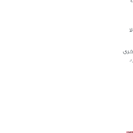
ز تسوق عالمية، إلى جانب 4500
ا
خرى
.