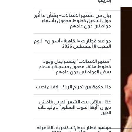
إفريقيا
بيان من «تنظيم الاتصالات» بشأن ما أُثير
حول تسجيل خطوط محمول بأسماء
مواطنين دون علمهم
مواعيد قطارات «القاهرة - أسوان» اليوم
السبت 8 أغسطس 2026
"تنظيم الاتصالات" يحسم جدل وجود
خطوط هاتف محمول مسجلة بأسماء
بعض المواطنين دون علمهم
ما الحكمة من تحريم الربا؟.. الإفتاء تجيب
غدًا.. ملتقى بيت الشعر العربي يناقش
ديوان "أيها الموت العظيم" لـ وليد علاء
الدين
مواعيد قطارات «الإسكندرية ـ القاهرة»