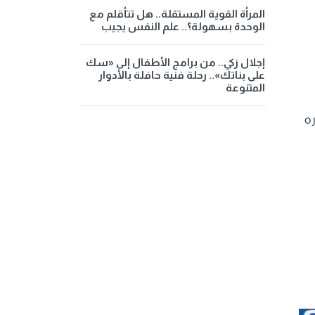
المرأة القوية المستقلة.. هل تتأقلم مع
الوحدة بسهولة؟.. علم النفس يجيب
إجلال زكي.. من برامج الأطفال إلى «سك
على بناتك».. رحلة فنية حافلة بالأدوار
المتنوعة
ه