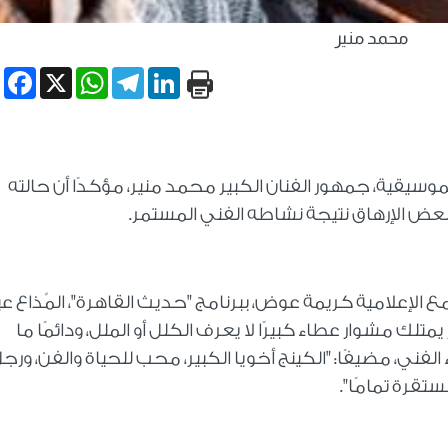
محمد منير
book
WhatsApp
X
Telegram
LinkedIn
يقية، جمهور الفنان الكبير محمد منير، مؤكدًا أن حالته
بعض الإرهاق نتيجة نشاطه الفني المستمر.
لإعلامية كريمة عوض، ببرنامج "حديث القاهرة"، المٌذاع عب
تلك مشوار عطاء كبيرًا لا يعرف الكلل أو الملل، ودائمًا ما
لفني، مضيفًا: "الكينج أخويا الكبير، محب للحياة والفن، ورج
قرة تمامًا".