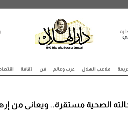
ارة
ر
مي
ريمة
ملاعب الهلال
عرب وعالم
فن
ثقافة
اقتصاد
ته الصحية مستقرة.. ويعانى من إره