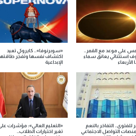
س على موعد مع القمر..
«سوبرنوفا».. كايروكي تعيد
 استثنائي يعانق سماء
اكتشاف نفسها وتفجر طاقتها
 الأربعاء
الإبداعية
ر للفتوى.. التفاخر بالنعم
«التعليم العالي»: مؤشرات على
نصات التواصل الاجتماعي
تغير اختيارات الطلاب..