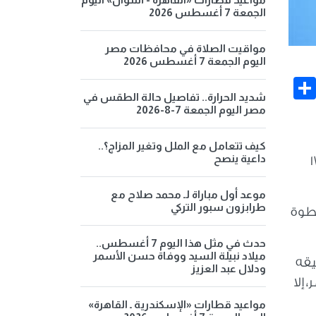
الجمعة 7 أغسطس 2026
مواقيت الصلاة في محافظات مصر
اليوم الجمعة 7 أغسطس 2026
Share
Face
شديد الحرارة.. تفاصيل حالة الطقس في
مصر اليوم الجمعة 7-8-2026
كيف تتعامل مع الملل وتغير المزاج؟..
داعية ينصح
تزم إعادة فتح معبرين رئيسيين على الحدود مع بيلاروس في 17
موعد أول مباراة لـ محمد صلاح مع
طرابزون سبور التركي
خطوة
حدث في مثل هذا اليوم 7 أغسطس..
ميلاد نبيلة السيد ووفاة حسن الأسمر
يقه
ودلال عبد العزيز
 إلا
مواعيد قطارات «الإسكندرية ـ القاهرة»