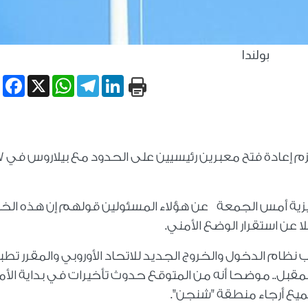
بولندا
book
WhatsApp
X
Telegram
LinkedIn
أعلن مسئولون بولنديون أن وزارة الداخلية تع
نجليزية أمس الجمعة عن هؤلاء المسئولين قولهم إن هذه ال
 عن استقرار الوضع الأمني.
 نظام الدخول والخروج الجديد للاتحاد الأوروبي والمقرر تطب
هر أبريل المقبل.. موضحا أنه من المتوقع حدوث تأخيرات في بداية الأمر،
يع أرجاء منطقة "شنجن".