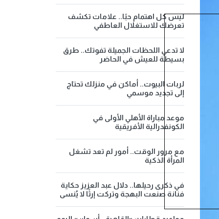
ليس كل اهتمام حبًا.. علامات تكشف
تعرضك للاستغلال العاطفي
لا تدعي اللحظات الجميلة تفوتك.. طرق
بسيطة للعيش في الحاضر
لربات البيوت.. أماكن في منزلك تحتاج
إلى تجديد موسمي
موعد مباراة الأهلي الأولى في
الكونفدرالية الأفريقية
مع مرور الوقت.. أمور لم تعد تشغل
المرأة الذكية
في ذكرى رحيلها.. دلال عبد العزيز حكاية
فنانة صنعت البهجة وتركت إرثًا لا يُنسى
مواعيد قطارات «القاهرة - أسوان» اليوم