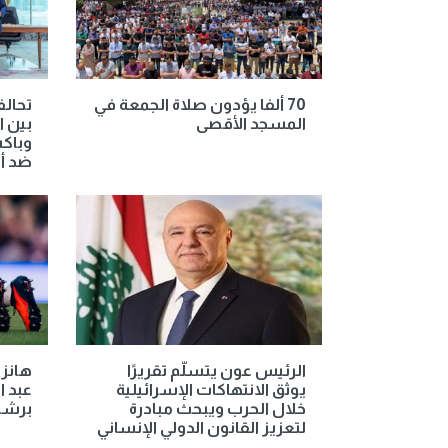
70 ألفا يؤدون صلاة الجمعة في
تحالف
المسجد الأقصى
بين ا
وباكس
ضد أ
الرئيس عون يتسلّم تقريرًا
هانز 
يوثق الانتهاكات الإسرائيلية
عبد 
خلال الحرب ويبحث مبادرة
برشل
لتعزيز القانون الدولي الإنساني