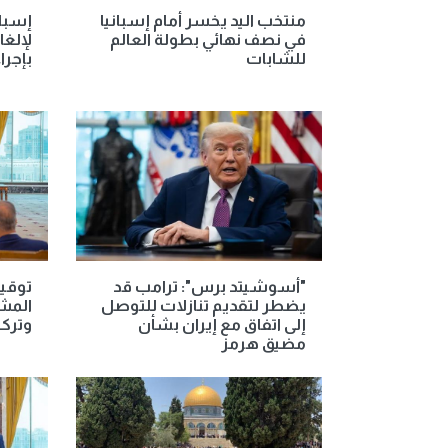
منتخب اليد يخسر أمام إسبانيا
إسبان
في نصف نهائي بطولة العالم
لإلغا
للشابات
بإجرا
"أسوشيتد برس": ترامب قد
توقيع
يضطر لتقديم تنازلات للتوصل
المش
إلى اتفاق مع إيران بشأن
وتركي
مضيق هرمز