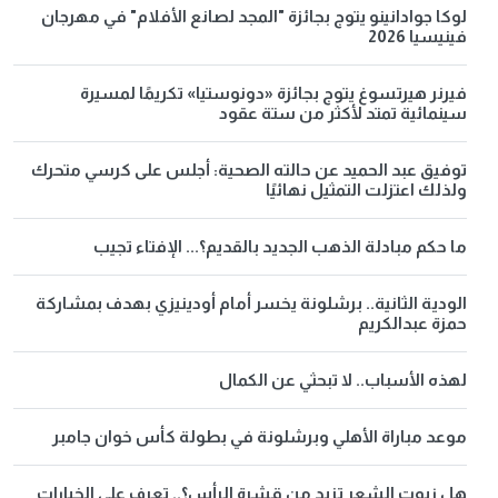
لوكا جوادانينو يتوج بجائزة "المجد لصانع الأفلام" في مهرجان
فينيسيا 2026
فيرنر هيرتسوغ يتوج بجائزة «دونوستيا» تكريمًا لمسيرة
سينمائية تمتد لأكثر من ستة عقود
توفيق عبد الحميد عن حالته الصحية: أجلس على كرسي متحرك
ولذلك اعتزلت التمثيل نهائيًا
ما حكم مبادلة الذهب الجديد بالقديم؟... الإفتاء تجيب
الودية الثانية.. برشلونة يخسر أمام أودينيزي بهدف بمشاركة
حمزة عبدالكريم
لهذه الأسباب.. لا تبحثي عن الكمال
موعد مباراة الأهلي وبرشلونة في بطولة كأس خوان جامبر
هل زيوت الشعر تزيد من قشرة الرأس؟.. تعرف على الخيارات