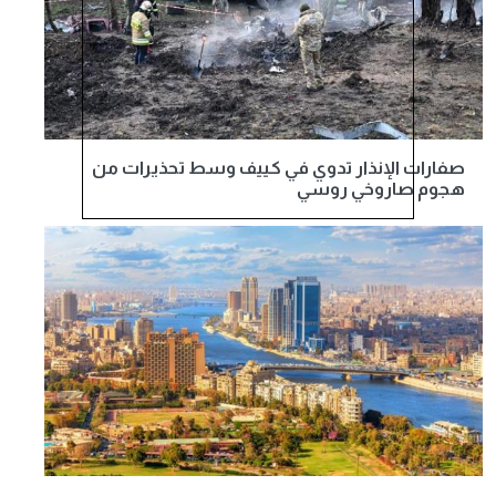
صفارات الإنذار تدوي في كييف وسط تحذيرات من
هجوم صاروخي روسي