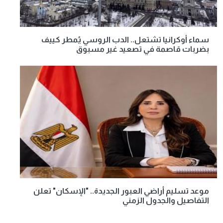
سماء أوكرانيا تشتعل.. الدب الروسي يُمطر كييف
بضربات قاصمة في تصعيد غير مسبوق
موعد تسليم أراضي العبور الجديدة.. "الإسكان" تعلن
التفاصيل والجدول الزمني