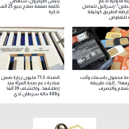
ئة الدولية لدعم
رئيس طرابزون: سنُغطي
ين": إسرائيل تتعامل
تكلفة صفقة صلاح ببيع 25 أ
رطة الطريق كوثيقة
تذكرة
 للتفاوض
 محمول باسمك وأنت
الصحة: 71.3 مليون زيارة ضمن
رفها؟.. إليك طريقة
مبادرة دعم صحة المرأة منذ
علام والتصرف
إطلاقها.. واكتشاف 39 ألفًا
و488 حالة سرطان ثدي