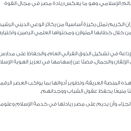
عالم الإسلامي، وهو ما يعكس ريادة مصر في مجال القوة
قرآن الكريم تمثل ركيزةً أساسيةً من ركائز الوعي الديني الرشيد،
 خلال خطابها المتوازن، ومحتواها العلمي الرصين، واختياره
الإذاعة في تشكيل الذوق القرآني العام، والحفاظ على مدارس
في الإتقان والجمال، فضلًا عن إسهامها في تعزيز الهوية الإسلا
ه المنصة العريقة، وتطوير أدواتها بما يواكب العصر الرقم
صنًا منيعًا يحفظ عقول الشباب ووجدانهم.
 الجزاء، وأن يديم على مصر ريادتها في خدمة الإسلام وعلومه