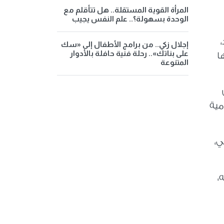
المرأة القوية المستقلة.. هل تتأقلم مع
الوحدة بسهولة؟.. علم النفس يجيب
إجلال زكي.. من برامج الأطفال إلى «سك
على بناتك».. رحلة فنية حافلة بالأدوار
ا
المتنوعة
مية
ي،
،