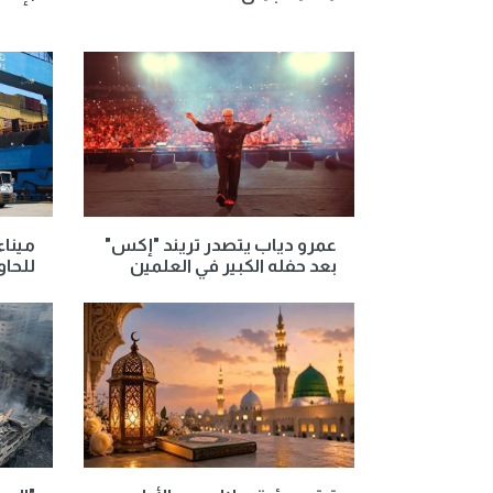
عمرو دياب يتصدر تريند "إكس"
بعد حفله الكبير في العلمين
للحاو