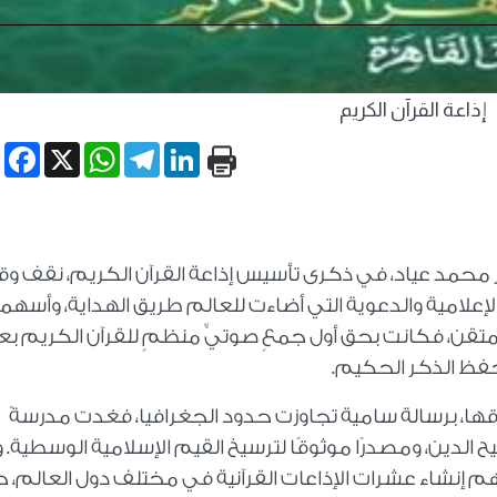
إذاعة القرآن الكريم
book
WhatsApp
X
Telegram
LinkedIn
 محمد عياد، في ذكرى تأسيس إذاعة القرآن الكريم، نقف و
الإعلامية والدعوية التي أضاءت للعالم طريق الهداية، وأسه
 متقن، فكانت بحق أول جمعٍ صوتيٍّ منظمٍ للقرآن الكريم بع
 بحفظ الذكر الحكيم.
قها، برسالة سامية تجاوزت حدود الجغرافيا، فغدت مدرسةً
حيح الدين، ومصدرًا موثوقًا لترسيخ القيم الإسلامية الوسطية. 
لهم إنشاء عشرات الإذاعات القرآنية في مختلف دول العالم، 