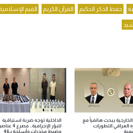
ية
حفظ الذكر الحكيم
القرآن الكريم
القيم الإسلامية
رشيد
الخارجية يبحث هاتفياً مع
الداخلية توجه ضربة استباقية
 العراقي التطورات
للبؤر الإجرامية.. مصرع 4 عنا
يمية
وضبط مخدرات وأسلحة بـ46