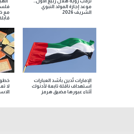
ترقب رؤية هلال ربيع الأول..
"الهي
موعد إجازة المولد النبوي
فلسط
الشريف 2026
مع خا
قابلة
الإمارات تُدين بأشد العبارات
خطوط
استهداف ناقلة تابعة لأدنوك
لا تع
أثناء عبورها مضيق هرمز
الاست