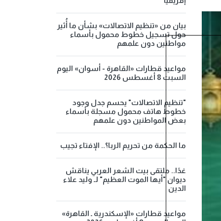
إفريقيا
بيان من «تنظيم الاتصالات» بشأن ما أُثير
حول تسجيل خطوط محمول بأسماء
مواطنين دون علمهم
مواعيد قطارات «القاهرة - أسوان» اليوم
السبت 8 أغسطس 2026
"تنظيم الاتصالات" يحسم جدل وجود
خطوط هاتف محمول مسجلة بأسماء
بعض المواطنين دون علمهم
ما الحكمة من تحريم الربا؟.. الإفتاء تجيب
غدًا.. ملتقى بيت الشعر العربي يناقش
ديوان "أيها الموت العظيم" لـ وليد علاء
الدين
مواعيد قطارات «الإسكندرية ـ القاهرة»