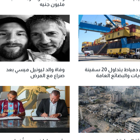
مليون جنيه
ميناء دمياط يتداول 20 سفينة
وفاة والد ليونيل ميسي بعد
يات والبضائع العامة
صراع مع المرض