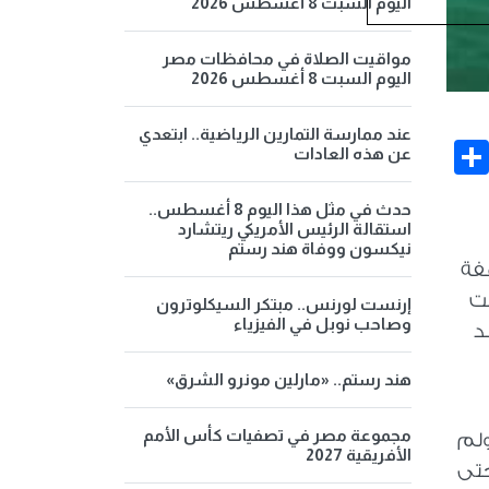
اليوم السبت 8 أغسطس 2026
مواقيت الصلاة في محافظات مصر
اليوم السبت 8 أغسطس 2026
عند ممارسة التمارين الرياضية.. ابتعدي
Share
Face
عن هذه العادات
حدث في مثل هذا اليوم 8 أغسطس..
استقالة الرئيس الأمريكي ريتشارد
نيكسون ووفاة هند رستم
قفة
مت
إرنست لورنس.. مبتكر السيكلوترون
وصاحب نوبل في الفيزياء
د
هند رستم.. «مارلين مونرو الشرق»
مجموعة مصر في تصفيات كأس الأمم
ولم
الأفريقية 2027
حتى