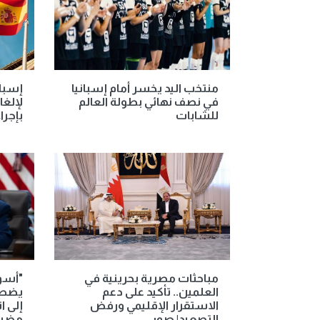
منتخب اليد يخسر أمام إسبانيا
إسبان
في نصف نهائي بطولة العالم
لإلغا
للشابات
بإجرا
مباحثات مصرية بحرينية في
"أسو
العلمين.. تأكيد على دعم
يضطر 
الاستقرار الإقليمي ورفض
إلى ا
التصعيد| صور
مضيق