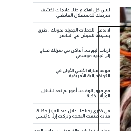
ليس كل اهتمام حبًا.. علامات تكشف
تعرضك للاستغلال العاطفي
لا تدعي اللحظات الجميلة تفوتك.. طرق
بسيطة للعيش في الحاضر
لربات البيوت.. أماكن في منزلك تحتاج
إلى تجديد موسمي
موعد مباراة الأهلي الأولى في
الكونفدرالية الأفريقية
مع مرور الوقت.. أمور لم تعد تشغل
المرأة الذكية
في ذكرى رحيلها.. دلال عبد العزيز حكاية
فنانة صنعت البهجة وتركت إرثًا لا يُنسى
مواعيد قطارات «القاهرة - أسوان» اليوم