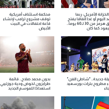
لخزانة الأمريكي: ربما
محكمة استئناف أمريكية
اليوم أو غدا اتفاقا يفتح
توقف مشروع ترامب لإنشاء
مضيق هرمز من 30 لـ60 يوما..
قاعة احتفالات في البيت
عود كما كان
الأبيض
لة جديدة.. "شاطئ الفن"
بدون محمد صلاح.. قائمة
 مطروح بتراث بورسعيد
طرابزون لخوض ودية جوزتيبي
اء
استعدادًا للموسم الجديد