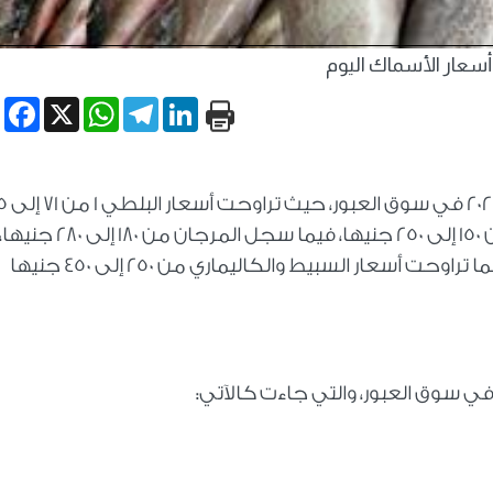
أسعار الأسماك اليوم
book
WhatsApp
X
Telegram
LinkedIn
استقرت أسعار الأسماك اليوم الأربعا
جنيها، وبلغت أسعار البياض الأملس البلدي من 150 إلى 250 جنيها، فيما سجل المرجان من 180 إلى 280 جنيها
وبلغت أسعار الكابوريا من 50 إلى 200 جنيها، بينما تراوحت أسعار السبيط والكاليماري من 250 إلى 450 جنيها
م في سوق العبور، والتي جاءت كالآتي: