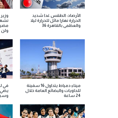
الأرصاد: الطقس غدا شديد
وزير ا
الحرارة نهارا مائل للحرارة ليلا
نشهد 
والعظمى بالقاهرة 36
ولن ي
ميناء دمياط يتداول 16 سفينة
في لي
للحاويات والبضائع العامة خلال
يضيء
24 ساعة
وسين