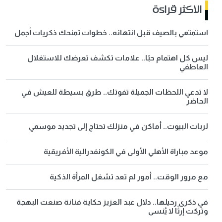
الاكثر قراءة
استمتعي بالصيف قبل انتهائه.. خطوات تمنحك ذكريات أجمل
ليس كل اهتمام حبًا.. علامات تكشف تعرضك للاستغلال
العاطفي
لا تدعي اللحظات الجميلة تفوتك.. طرق بسيطة للعيش في
الحاضر
لربات البيوت.. أماكن في منزلك تحتاج إلى تجديد موسمي
موعد مباراة الأهلي الأولى في الكونفدرالية الأفريقية
مع مرور الوقت.. أمور لم تعد تشغل المرأة الذكية
في ذكرى رحيلها.. دلال عبد العزيز حكاية فنانة صنعت البهجة
وتركت إرثًا لا يُنسى