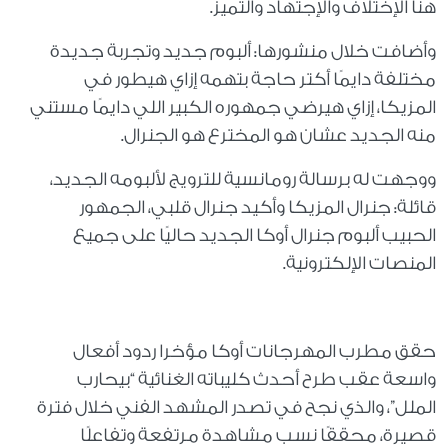
هنا الإختلاف والإجتهاد والتميز.
وأضافت خلال منشورها: ألبوم جديد وتجربة جديدة
مختلفة دايمًا أكتر حاجة بتهمه إزاي هيطور في
المزيكا، إزاي هيرضي جمهوره الكبير اللي دايمًا مستني
منه الجديد عشان هو المخترع هو الجنرال.
ووجهت له برسالة رومانسية للترويج لألبومه الجديد،
قائلة: جنرال المزيكا وأكيد جنرال قلبي، الجمهور
الحبيب ألبوم جنرال أوكا الجديد حاليًا على جميع
المنصات الإلكترونية.
حقق مطرب المهرجانات أوكا مؤخرا ردود أفعال
واسعة عقب طرح أحدث كليباته الغنائية “بيحارب
الملل”، والذي نجح في تصدر المشهد الفني خلال فترة
قصيرة، محققًا نسب مشاهدة مرتفعة وتفاعلًا