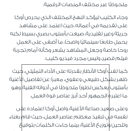
ملحوظًا عبر مختلف المنصات الرقمية.
وجاء الكليب ليؤكد النهج المختلف الذي يحرص أوكا
على تقديمه في أعماله، حيث اعتمد على مشاهد
جريئة وغير تقليدية، صيغت بأسلوب بصري بسيط لكنه
يحمل طابعًا سينمائيًا واضحًا، ما أضفى على العمل
روحًا خاصة وجعل المشاهد يشعر وكأنه أمام تجربة
فيلم قصير، وليس مجرد فيديو كليب.
كما لفت أوكا الأنظار بقدرته على الأداء التمثيلي، حيث
ظهر بشكل طبيعي وعفوي، معبرًا عن تفاصيل الأغنية
بأسلوب يعكس تطورًا ملحوظًا في أدواته الفنية، وهو
ما اعتبره الجمهور أحد أبرز عناصر قوة العمل.
وعلى صعيد صناعة الأغنية، واصل أوكا اعتماده على
نفسه في تنفيذ معظم عناصر العمل، حيث قام بغناء
وتلحين وتوزيع الأغنية، بينما جاءت الكلمات بتوقيع