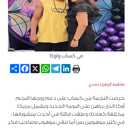
مي كساب واوكا
Share
Facebook
WhatsApp
X
Telegram
LinkedIn
فاطمة الزهراء حمدي
حرصت النجمة مى كساب على دعم زوجها النجم
أوكا الذى يراهن على البومه الجديد ويشمل مزيكا
مختلفة كعادته، وعلقت قائلة في أحدث منشوراتها :
في كتير موهوبين بس أما تبقي موهوب وصاحب فكر