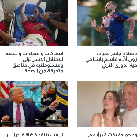
صلاح جاهز لقيادة
انتهاكات واعتداءات واسعة
ون أمام قاسم باشا في
للاحتلال الإسرائيلي
حية الدوري التركي
ومستوطنيه في مناطق
متفرقة من الضفة
د حميدة يكشف رأيه في
ترامب ينتقد قضاة فيدراليين