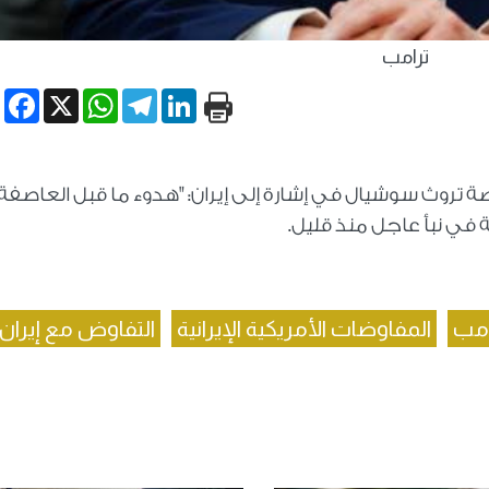
ترامب
book
WhatsApp
X
Telegram
LinkedIn
 تروث سوشيال في إشارة إلى إيران: "هدوء ما قبل العاصفة"
ية في نبأ عاجل منذ قليل.
امب
المفاوضات الأمريكية الإيرانية
التفاوض مع إيران