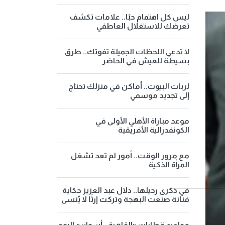
ليس كل اهتمام حبًا.. علامات تكشف
تعرضك للاستغلال العاطفي
لا تدعي اللحظات الجميلة تفوتك.. طرق
بسيطة للعيش في الحاضر
لربات البيوت.. أماكن في منزلك تحتاج
إلى تجديد موسمي
موعد مباراة الأهلي الأولى في
الكونفدرالية الأفريقية
مع مرور الوقت.. أمور لم تعد تشغل
المرأة الذكية
في ذكرى رحيلها.. دلال عبد العزيز حكاية
فنانة صنعت البهجة وتركت إرثًا لا يُنسى
مواعيد قطارات «القاهرة - أسوان» اليوم