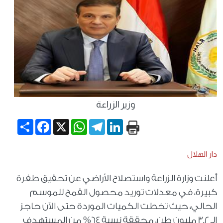
وزير الزراعة
Share
Facebook
WhatsApp
X
Telegram
LinkedIn
دار الهلال
أعلنت وزارة الزراعة واستصلاح الأراضي عن تحقيق طفرة
كبيرة، في معدلات توريد محصول القمح للموسم
الحالي، حيث تخطت الكميات الموردة حتى الآن حاجز
الـ 3.2 مليون طن، محققة نسبة 64% من المستهدف