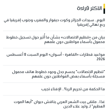
الاكثر قراءة
اليوم.. سيدات الجزائر وكوت ديفوار والمغرب وجنوب إفريقيا في
ربع نهائي إفريقيا
بيان من «تنظيم الاتصالات» بشأن ما أُثير حول تسجيل خطوط
محمول بأسماء مواطنين دون علمهم
مواعيد قطارات «القاهرة - أسوان» اليوم السبت 8 أغسطس
2026
"تنظيم الاتصالات" يحسم جدل وجود خطوط هاتف محمول
مسجلة بأسماء بعض المواطنين دون علمهم
ما الحكمة من تحريم الربا؟.. الإفتاء تجيب
غدًا.. ملتقى بيت الشعر العربي يناقش ديوان "أيها الموت
العظيم" لـ وليد علاء الدين