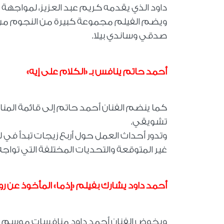
داود الذي يقدمه كريم عبد العزيز، لمواجهة 
ويضم الفيلم مجموعة كبيرة من النجوم من بين
صدقي وساندي بيلا.
أحمد حاتم ينافس بـ «الكلام على إيه»
كما ينضم الفنان أحمد حاتم إلى قائمة المنا
تشويقي.
وتدور أحداث العمل حول أربع زيجات تبدأ في 
غير المتوقعة والتحديات المختلفة التي توا
أحمد داود يشارك بفيلم «إذما» المأخوذ عن رو
ويخوض الفنان أحمد داود منافسات موسم عيد