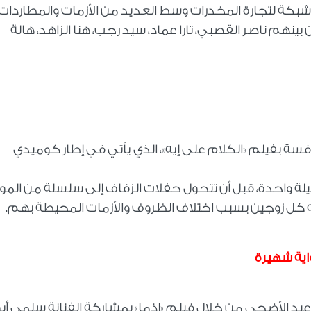
شبكة لتجارة المخدرات وسط العديد من الأزمات والمطاردات.
هم ناصر القصبي، تارا عماد، سيد رجب، هنا الزاهد، هالة
فسة بفيلم «الكلام على إيه»، الذي يأتي في إطار كوميدي
ليلة واحدة، قبل أن تتحول حفلات الزفاف إلى سلسلة من الم
جه كل زوجين بسبب اختلاف الظروف والأزمات المحيطة بهم.
اية شهيرة
 الأضحى من خلال فيلم «إذما» بمشاركة الفنانة سلمى أبو