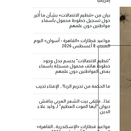
إفريقيا
بيان من «تنظيم الاتصالات» بشأن ما أُثير
حول تسجيل خطوط محمول بأسماء
مواطنين دون علمهم
مواعيد قطارات «القاهرة - أسوان» اليوم
السبت 8 أغسطس 2026
"تنظيم الاتصالات" يحسم جدل وجود
خطوط هاتف محمول مسجلة بأسماء
بعض المواطنين دون علمهم
ما الحكمة من تحريم الربا؟.. الإفتاء تجيب
غدًا.. ملتقى بيت الشعر العربي يناقش
ديوان "أيها الموت العظيم" لـ وليد علاء
الدين
مواعيد قطارات «الإسكندرية ـ القاهرة»