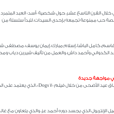
خلال القرن التاسع عشر، حول شخصية «أسد» العبد المتمرد 
ب قصة حب ممنوعة تجمعه بإحدى السيدات، لتبدأ سلسلة من
قاسم، كامل الباشا، إسلام مبارك، إيمان يوسف، مصطفى ش
د الكدواني وأحمد داش، والعمل من تأليف شيرين دياب وم
يدخل النجمان أحمد عز وكريم عبد العزيز سباق عيد الأضحى من خلال فيلم «7 Dogs»، ال
 الإنتربول الذي يجسد دوره أحمد عز، والذي يتعاون مع غالي