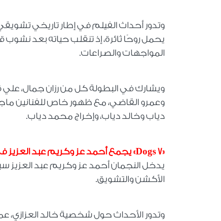
وتدور أحداث الفيلم في إطار تاريخي تشويقي 
يحمل روحًا ثائرة، إذ تنقلب حياته بعد نشو
المواجهات والصراعات.
ويشارك في البطولة كل من رزان جمال، علي 
وعمرو القاضي، مع ظهور خاص للفنانين ماج
دياب وخالد دياب، وإخراج محمد دياب.
«7 Dogs» يجمع أحمد عز وكريم عبد العزيز في مواجهة جديدة
الأكشن والتشويق.
وتدور الأحداث حول شخصية خالد العزازي، عميل