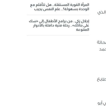
المرأة القوية المستقلة.. هل تتأقلم مع
الوحدة بسهولة؟.. علم النفس يجيب
الذي
إجلال زكي.. من برامج الأطفال إلى «سك
على بناتك».. رحلة فنية حافلة بالأدوار
المتنوعة
حاتة
حمد
ذي يعتمد على الطابع
 أبو