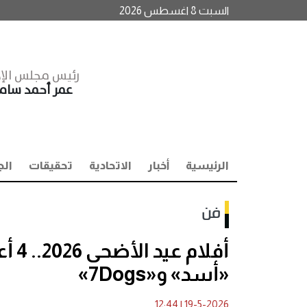
السبت 8 اغسطس 2026
رئيس مجلس الإد
عمر أحمد سا
الرئيسية
أخبار
الاتحادية
تحقيقات
الج
فن
أفلا
«أسد» و«7Dogs»
12:44
|
19-5-2026