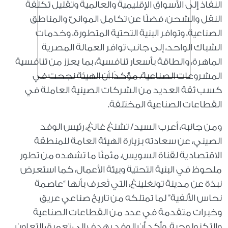
النفاذ إلى الأسواق الإقليمية والعالمية وتقليل تكلفة
النقل والشحن، فضلًا عن تكامل الموانئ والمناطق
الصناعية، وتوافر البنية التحتية المتطورة، وخدمات
الشباك الواحد، إلى جانب توافر العمالة المصرية
الماهرة، والطاقة بأسعار تنافسية، بما يعزز من تنافسية
المشروعات الصناعية، مؤكدًا أن الهيئة نجحت في
كسب ثقة العديد من الشركات الصينية العاملة في
القطاعات الصناعية المختلفة.
ومن جانبه، أعرب السيد/ تشنغ غانغ، رئيس الوفد
الصيني، عن سعادته بزيارة الهيئة العامة للمنطقة
الاقتصادية لقناة السويس، مثمنًا ما تشهده من تطور
ملحوظ في البنية التحتية وبيئة الأعمال، كما استعرض
نبذة عن مدينة تونغلينغ، التي تُعرف بأنها “عاصمة
نحاس الألفية” لما تمتلكه من تاريخ صناعي عريق
وخبرات متقدمة في عدد من القطاعات الصناعية
والتكنولوجية. وأكد أن الوفد يهدف إلى تعميق التعاون