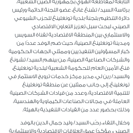
التابعة لمقاطعة أنهوي بجمهورية الصين الشعبية،
برئاسة السيد/ تشنغ غانغ، عضو اللجنة الدائمة ورئيس
دائرة التنظيم بلجنة بلدية تونغلينغ للحزب الشيوعي
الصيني، لبحث سبل تعزيز التعاون الاقتصادي
والاستثماري بين المنطقة الاقتصادية لقناة السويس
ومدينة تونغلينغ الصينية، حيث ضم الوفد عددًا من
كبار المسؤولين التنفيذيين وممثلي الجهات الحكومية
والشركات الصناعية الصينية، من بينهم السيد/ تشونغ
فنغ، الأمين العام للحكومة الشعبية لبلدية تونغلينغ،
والسيد/ رين لي، مدير مركز خدمات ترويج الاستثمار في
تونغلينغ، إلى جانب ممثلين عن منطقة تونغلينغ
للتنمية الاقتصادية، وعدد من قيادات الشركات الصينية
العاملة في مجالات الصناعات الكيماوية والهندسية،
وذلك بحضور عدد من القيادات التنفيذية بالهيئة.
وخلال اللقاء، رحّب السيد/ وليد جمال الدين بالوفد
الصيني، مؤكدًا عمق العلاقات الاقتصادية والاستثمارية