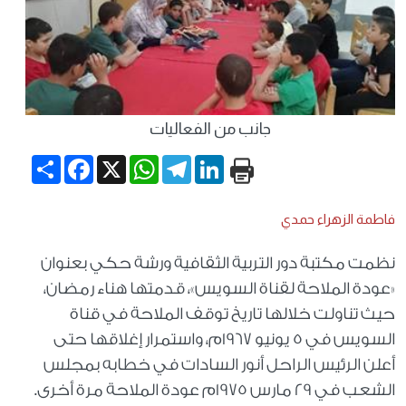
جانب من الفعاليات
Share
Facebook
WhatsApp
X
Telegram
LinkedIn
فاطمة الزهراء حمدي
نظمت مكتبة دور التربية الثقافية ورشة حكي بعنوان
«عودة الملاحة لقناة السويس»، قدمتها هناء رمضان،
حيث تناولت خلالها تاريخ توقف الملاحة في قناة
السويس في 5 يونيو 1967م، واستمرار إغلاقها حتى
أعلن الرئيس الراحل أنور السادات في خطابه بمجلس
الشعب في 29 مارس 1975م عودة الملاحة مرة أخرى.