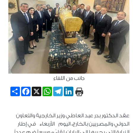
جانب من اللقاء
Share
Facebook
WhatsApp
X
Telegram
LinkedIn
عقد الدكتور بدر عبد العاطي وزير الخارجية والتعاون
الدولي والمصريين بالخارج، اليوم الأربعاء في إطار
الزيارة التي يجريها إلى اليابان، لقاءً موسعاً ضم عدداً