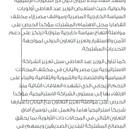
وشهد اللقاء تبادلاً للرؤى حول أبرز التطورات الإقليمية
والدولية، حيث استعرض الوزير عبد العاطي أولويات
السياسة الخارجية المصرية ومواقف مصر إزاء مختلف
القضايا محل الاهتمام المشترك، مؤكداً الحرص على
مواصلة انتهاج سياسة خارجية متوازنة ترتكز على دعم
الأمن والاستقرار وتعزيز التعاون الدولي لمواجهة
التحديات المشتركة.
كما تناول الوزير عبد العاطي سبل تعزيز الشراكة
الاستراتيجية بين مصر واليابان في مختلف المجالات
السياسية والاقتصادية والتنموية والثقافية، والبناء على
الزخم الإيجابي الذي تشهده العلاقات الثنائية منذ
الارتقاء بها إلى مستوى الشراكة الاستراتيجية، مؤكداً
الحرص على مواصلة تعزيز التعاون مع اليابان باعتبارها
شريكاً استراتيجياً هاماً، والعمل على توسيع آفاق
التعاون الثنائي في المجالات ذات الأولوية، بما يحقق
المصالح المشتركة للبلدين الصديقين ويسهم في