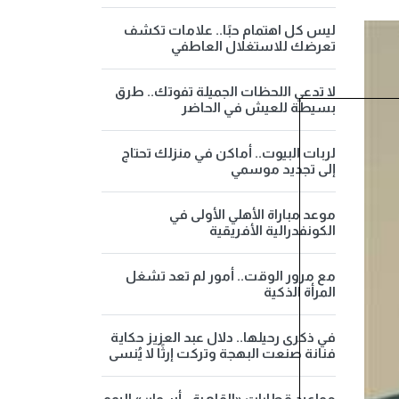
ليس كل اهتمام حبًا.. علامات تكشف
تعرضك للاستغلال العاطفي
لا تدعي اللحظات الجميلة تفوتك.. طرق
بسيطة للعيش في الحاضر
لربات البيوت.. أماكن في منزلك تحتاج
إلى تجديد موسمي
موعد مباراة الأهلي الأولى في
الكونفدرالية الأفريقية
مع مرور الوقت.. أمور لم تعد تشغل
المرأة الذكية
في ذكرى رحيلها.. دلال عبد العزيز حكاية
فنانة صنعت البهجة وتركت إرثًا لا يُنسى
مواعيد قطارات «القاهرة - أسوان» اليوم