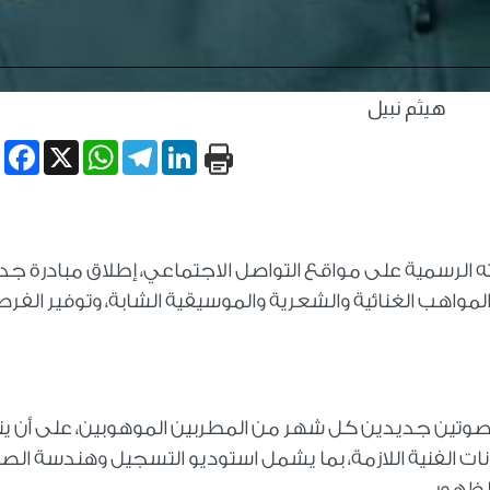
هيثم نبيل
book
WhatsApp
X
Telegram
LinkedIn
ه الرسمية على مواقع التواصل الاجتماعي، إطلاق مبادرة جد
واهب الغنائية والشعرية والموسيقية الشابة، وتوفير الفرص
ر صوتين جديدين كل شهر من المطربين الموهوبين، على أن ي
نات الفنية اللازمة، بما يشمل استوديو التسجيل وهندسة الص
لظهور.