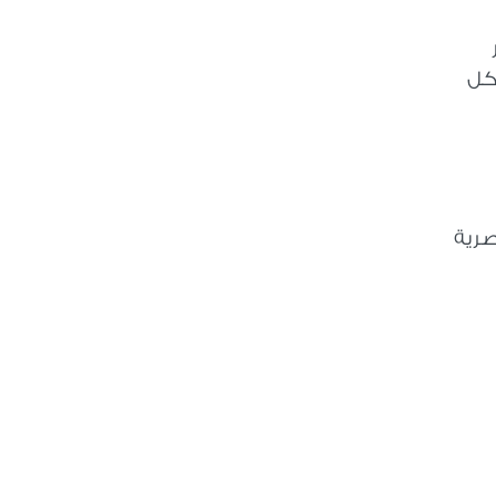
وح أمام كل
صرية