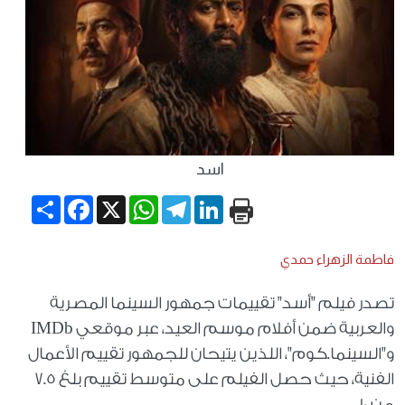
اسد
Share
Facebook
WhatsApp
X
Telegram
LinkedIn
فاطمة الزهراء حمدي
تصدر فيلم "أسد" تقييمات جمهور السينما المصرية
والعربية ضمن أفلام موسم العيد، عبر موقعي IMDb
و"السينما.كوم"، اللذين يتيحان للجمهور تقييم الأعمال
الفنية، حيث حصل الفيلم على متوسط تقييم بلغ 7.5
من 10.