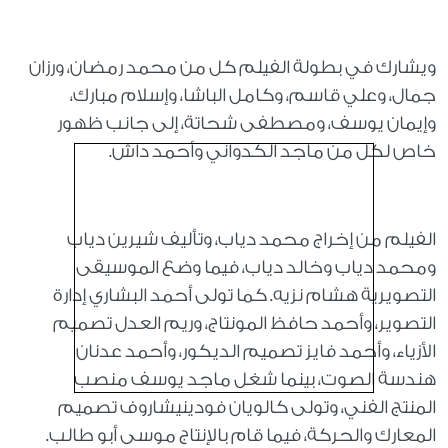
ويشارك في بطولة الفيلم كل من محمد رمضان، ورزان
جمال، وعلي قاسم، وكامل الباشا، وإسلام مبارك،
وإيمان يوسف، ومصطفى شحاتة، إلى جانب ظهور
خاص لكل من ماجد الكدواني وأحمد داش.
الفيلم من إخراج محمد دياب، وتأليف شيرين دياب
ومحمد دياب وخالد دياب، فيما وضع الموسيقى
التصويرية هشام نزيه. كما تولى أحمد البشاري إدارة
التصوير، وأحمد حافظ المونتاج، وريم العدل تصميم
الأزياء، وأحمد فايز تصميم الديكور، وأحمد عدنان
هندسة الصوت، بينما شغل ماجد يوسف منصب
المنتج الفني، وتولى كالويان فودينيشاروف تصميم
المعارك والحركة، فيما قام بالإنتاج موسى أبو طالب.