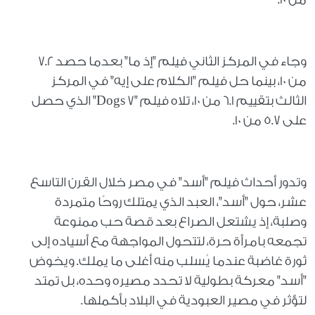
وجاء في المركز الثاني فيلم "إذ ما" بعدما حصد 7.2
من 10، بينما حل فيلم "الكلام على إيه" في المركز
الثالث بتقييم 6.1 من 10، تلاه فيلم "7 Dogs" الذي حصل
على 5.7 من 10.
وتدور أحداث فيلم "أسد" في مصر خلال القرن التاسع
عشر، حول "أسد"، العبد الذي يمتلك روحًا متمردة
وصلبة، إذ يشتعل الصراع بعد قصة حب ممنوعة
تجمعه بامرأة حرة، لتتحول المواجهة مع أسياده إلى
ثورة غاضبة عندما يُسلب منه أغلى ما يملك. ويخوض
"أسد" معركة بطولية لا تحدد مصيره وحده، بل تمتد
لتؤثر في مصير العبودية في البلاد بأكملها.