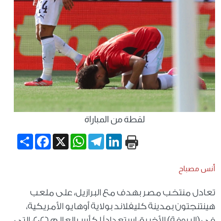
لقطة من المباراة
Share
Facebook
WhatsApp
X
Telegram
LinkedIn
أنس مصباح
تعادل منتخب مصر بهدف مع البرازيل، على ملعب
هينتنجتون بمدينة كليفلاند بولاية أوهايو الأمريكية،
في (البروفة) الأخيرة، استعداداً لكأس العالم 2026، التي