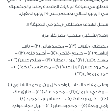
تنطلق في ضيافة الولايات المتحدة وكندا والمكسيك
في 11 يونيو الحالي، وتستمر حتى 19 يوليو المقبل.
سجل الهدف مصطفى زيكو في الدقيقة 11.
وضم تشكيل منتخب مصر كلا من:
مصطفى شوبير (23) - محمد هاني (3) - ياسر
إبراهيم (2) - حمدي فتحي (14) - أحمد فتوح (13) -
مهند لاشين (17) ' مروان عطية (19) - هيثم حسن (12) -
محمود حسن "تريزيجيه" (7) - مصطفى "زيكو" )11) -
عمر مرموش (22).
وعلى مقاعد البدلاء يتواجد كل من: محمد الشناوي (1)
- مهدي سليمان (16) - محمد علاء (26) - طارق علاء
(24) - كريم حافظ (15* - حسام عبدالمجيد (4) -
رامي ربيعة (5) - محمود صابر (21) - نبيل عماد دونجا