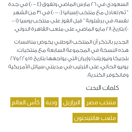
السعودي في 26 مارس الماضي وتفوق (4 – 0) في جدة
’ ثم تعادل مع منتخب إسبانيا (0 – 0) في 31 من الشهر
نفسه، في برشلونة ’ قبل الفوز على منتخب روسيا (1 –
0) بتاريخ 28 مايو الماضي، على ملعب القاهرة الدولي.
الجدير بالذكر أن المنتخب الوطني يخوض منافسات
هذه النسخة في المجموعة السابعة مع منتخبات:
بلجيكا ونيوزيلندا وإيران التي يواجهها بتاريخ 15 و22 و27
يونيو الحالي، على الترتيب في مدينتي سياتل الأمريكية
وفانكوفر الكندية.
كلمات البحث
منتخب مصر
البرازيل
ودية
كأس العالم
ملعب هانتينجتون