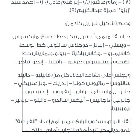
(18) - إمام عاشور (8) -إبراهيم عادل (20) - أحمد سيد
"زيزو" ' حمزة عبدالكريم (9).
وضم تشكيل البرازيل كلا من:
حراسة المرمى: أليسون بيكر خط الدفاع: ماركينيوس
- ويسلي - إيبانز - دوجلاس سانتوس خط الوسط:
كاسيميرو - لوكاس باكيتا - برونو جيماريش خط
الهجوم: فينيسيوس جونيور - رافينيا - إيجور تياجو.
ويجلس على مقاعد البدلاء كل من: فابينيو - دانيلو
سانتوس - ماتيوس كونيا - إندريك - لويز هنريكي -
جابرييل مارتينيلي - رايان - إيفرتون - إيديرسون -
جابرييل ماجاليس - أليكس ساندرو - دانيلو - بريمير -
ليو بيريرا.
لقاء اليوم، سيكون الرابع في برنامج إعداد "الفراعنة"
للمونديال، حيث بدأ هذه التجارب أمام المنتخب