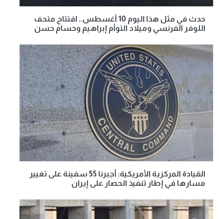
حدث في مثل هذا اليوم 10 أغسطس.. افتتاح متحف
اللوفر الفرنسي وميلاد التوأم إبراهيم وحسام حسن
القيادة المركزية الأمريكية: أجبرنا 55 سفينة على تغيير
مسارها في إطار تنفيذ الحصار على إيران