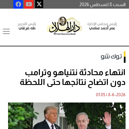
السبت 8 اغسطس 2026
رئيس مجلس الإدارة
رئيس التحرير
عمر أحمد سامي
طه فرغلي
توك شو
انتهاء محادثة نتنياهو وترامب
دون اتضاح نتائجها حتى اللحظة
01:05
|
8-6-2026