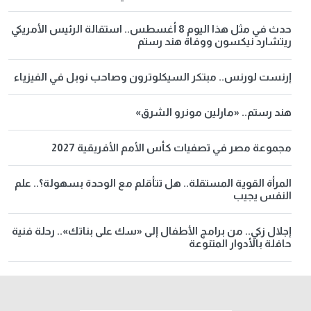
حدث في مثل هذا اليوم 8 أغسطس.. استقالة الرئيس الأمريكي
ريتشارد نيكسون ووفاة هند رستم
إرنست لورنس.. مبتكر السيكلوترون وصاحب نوبل في الفيزياء
هند رستم.. «مارلين مونرو الشرق»
مجموعة مصر في تصفيات كأس الأمم الأفريقية 2027
المرأة القوية المستقلة.. هل تتأقلم مع الوحدة بسهولة؟.. علم
النفس يجيب
إجلال زكي.. من برامج الأطفال إلى «سك على بناتك».. رحلة فنية
حافلة بالأدوار المتنوعة