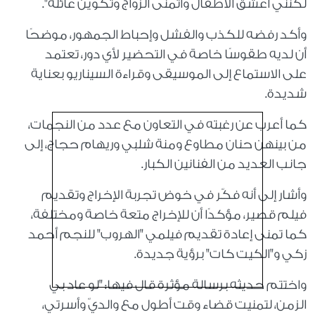
لكنني أعشق الأطفال وأتمنى الزواج وتكوين عائلة".
وأكد رفضه للكذب والفشل وإحباط الجمهور، موضحًا
أن لديه طقوسًا خاصة في التحضير لأي دور، تعتمد
على الاستماع إلى الموسيقى وقراءة السيناريو بعناية
شديدة.
كما أعرب عن رغبته في التعاون مع عدد من النجمات،
من بينهن حنان مطاوع ومنة شلبي وريهام حجاج، إلى
جانب العديد من الفنانين الكبار.
وأشار إلى أنه فكّر في خوض تجربة الإخراج وتقديم
فيلم قصير، مؤكدًا أن للإخراج متعة خاصة ومختلفة،
كما تمنى إعادة تقديم فيلمي "الهروب" للنجم أحمد
زكي و"الكيت كات" برؤية جديدة.
واختتم حديثه برسالة مؤثرة قال فيها: "لو عاد بي
الزمن، لتمنيت قضاء وقت أطول مع والديّ وأسرتي،