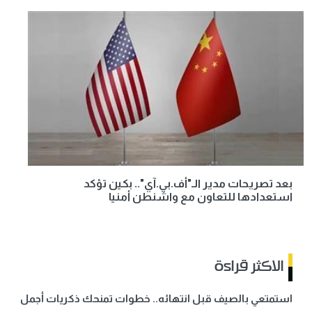
بعد تصريحات مدير الـ"أف.بي.آي".. بكين تؤكد
استعدادها للتعاون مع واشنطن أمنيا
الاكثر قراءة
استمتعي بالصيف قبل انتهائه.. خطوات تمنحك ذكريات أجمل