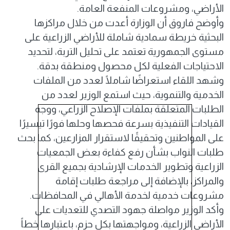
الأراضي، ومشروعات المنفعة العامة.
وأوضح فاروق أن الوزارة أعدت من خلال مراكزها
البحثية خريطة سمادية شاملة للأراضي الزراعية على
مستوى الجمهورية تعتمد على تحليل التربة، لتحديد
الاحتياجات الفعلية لكل محصول ومنطقة بدقة.
وشهد اللقاء استعراضًا شاملًا لعدد من الملفات
الخدمية والتنموية، حيث استمع الوزير لعدد من
الطلبات المتعلقة بملفات الإصلاح الزراعي، ووجه
القيادات التنفيذية بسرعة فحصها وحلها فورًا تيسيرًا
على المواطنين وتحقيقًا لاستقرار المزارعين، كما بحث
طلبات النواب بشأن رفع كفاءة بعض الجمعيات
الزراعية وتطوير الخدمات الإرشادية بجميع القرى
والمراكز، بالإضافة إلى مراجعة طلبات إقامة
مشروعات خدمية لخدمة الأهالي في المحافظات.
وأكد الوزير مواصلة جهود التصدي للتعديات على
الأراضي الزراعية، ومواجهتها بكل حزم، باعتبارها خطاً