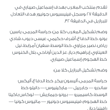
تقدم منتخب المغرب بهدف إسماعيل صيباري في
الدقيقة 27 ،وسجل فينيسيوس جونيور هدف التعادل
للبرازيل في الدقيقة 32.
وضم تشكيل المغرب كلا من: حراسة المرمى: ياسين
بونو. خط الدفاع: أشرف حكيمي، عيسى ديوب، شادي
رياض، نصير مزراوي. خط الوسط: سفيان أمرابط، نيل
العيناوي، إبراهيم دياز، عز الدين أوناحي، بلال الخنوس
خط الهجوم: إسماعيل صيباري.
وضم تشكيل البرازيل كلا من:
حراسة المرمى: أليسون بيكر. خط الدفاع: أليكس
ساندرو — جابرييل — ماركينيوس — دانيلو خط
الوسط: كاسيميرو — برونو جيماريش — لوكاس باكيتا
خط الهجوم: فينيسيوس جونيور — ماتيوس كونيا —
رافينيا دياز .