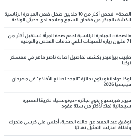
الصحة»: فحص أكثر من 10 ملايين طفل ضمن المبادرة الرئاسية
للكشف المبكر عن فقدان السمع وعلاجه لدى حديثي الولادة
«الصحة»: المبادرة الرئاسية لدعم صحة المرأة تستقبل أكثر من
71 مليون زيارة للسيدات لتلقي خدمات الفحص والتوعية
طبيب بيراميدز يكشف تفاصيل إصابة ناصر ماهر في معسكر
تركيا
لوكا جوادانينو يتوج بجائزة "المجد لصانع الأفلام" في مهرجان
فينيسيا 2026
فيرنر هيرتسوغ يتوج بجائزة «دونوستيا» تكريمًا لمسيرة
سينمائية تمتد لأكثر من ستة عقود
توفيق عبد الحميد عن حالته الصحية: أجلس على كرسي متحرك
ولذلك اعتزلت التمثيل نهائيًا