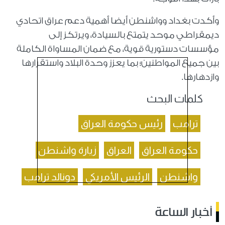
وأكدت بغداد وواشنطن أيضا أهمية دعم عراق اتحادي
ديمقراطي موحد يتمتع بالسيادة، ويرتكز إلى
مؤسسات دستورية قوية، مع ضمان المساواة الكاملة
بين جميع المواطنين؛ بما يعزز وحدة البلاد واستقرارها
وازدهارها.
كلمات البحث
ترامب
رئيس حكومة العراق
حكومة العراق
العراق
زيارة واشنطن
واشنطن
الرئيس الأمريكي
دونالد ترامب
أخبار الساعة