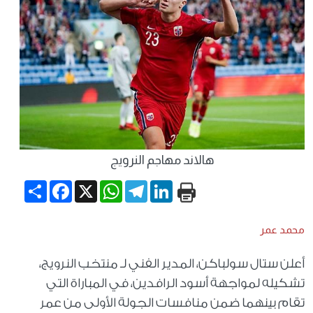
هالاند مهاجم النرويج
Share
Facebook
WhatsApp
X
Telegram
LinkedIn
محمد عمر
أعلن ستال سولباكن، المدير الفني لـ منتخب النرويج،
تشكيله لمواجهة أسود الرافدين، في المباراة التي
تقام بينهما ضمن منافسات الجولة الأولى من عمر