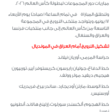
مباريات دور المجموعات لبطولة كأس العالم 2026.
وتنطلق المباراة في تمام الساعة 1 صباحًا يوم الأربعاء
17 يونيو، ويتواجد منتخب النرويج في المجموعة
التاسعة من كأس العالم، إلى جانب منتخبات فرنسا
والعراق والسنغال.
تشكيل النرويج أمام العراق في المونديال
حراسة المرمى: أوريان نيلاند
خط الدفاع: جوليان رايرسون، كريستوفر آيير، توربيورن
هيجيم، ديفيد مولر وولف.
خط الوسط: مارتن أوديجارد ، ساندر بيرج، فريدريك
أورسنيس.
خط الهجوم: ألكسندر سورلوث، إرلينج هالاند، أنطونيو
نوسا.