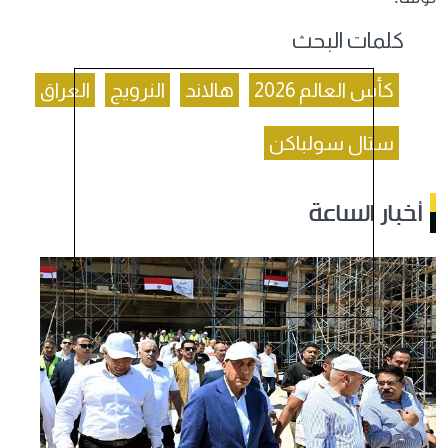
كلمات البحث
كأس العالم 2026
هالاند
النرويج
العراق
ستال سولباكن
أخبار الساعة