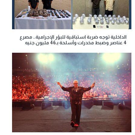
الداخلية توجه ضربة استباقية للبؤر الإجرامية.. مصرع
4 عناصر وضبط مخدرات وأسلحة بـ46 مليون جنيه