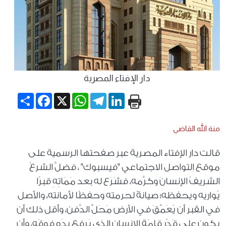
دار الإفتاء المصرية
Share
Facebook
WhatsApp
X
Telegram
LinkedIn
منة الله القاضي
قالت دار الإفتاء المصرية عبر صفحتها الرسمية على
موقع التواصل الاجتماعي "فيسبوك" ، فضلَّ الشرعُ
الشريفُ الإنسانَ وكرَّمه، فشَرَع له بعد مَمَاتِهِ قبرًا
يُواريه ويحفظه؛ صيانةً لحرمته وحفظًا لأمانته، والأصل
في القبر أن يُعَمَّقَ في الأرض مَحَلِّ الدَّفن، وأقل ذلك أن
يكون على قَدْر قامَة الإنسان الذي يَرفع يدَه فوقَه، وأن