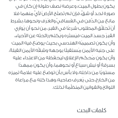
يكون بطول الميت، وعرضه نصف طوله إن كان في
صورة لحد أو شقٍّ، فإن لم تَصلُح الأرضُ لأيٍّ منهما فلا
مانِع مِن الدَّفن في الفَسَاقِيِّ والغُرَف ونحوها، بشرط
أنْ تُحَقِّق المطلوب شرعًا في القبر، من نحو أن يُوَارِي
القبرُ جسدَ الميت فيَستُره ويَكتم رائحتَه عن الأحياء،
وأن يكون تصميمُه الهندسي بحيث يوضَع فيه الميت
على جنبه الأيمن مُستقبِلًا بوجهه وشِقِّه الأيمن القِبلةَ،
وأن يكون مُحكَم الإغلاق؛ ليَحفَظه مِن الاعتِداء عليه
بسرقةٍ أو نبشِ سِبَاعٍ أو نحوهما، وأن يكون ممهدًا
مستويًا من داخله، ولا بأس بأن توضع عليه علامة تميزه
من الخارج حتى يُعرف صاحبه، وهذا كله مع مراعاة
اللوائح والقوانين المنظِّمة لذلك.
كلمات البحث