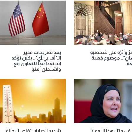
مرُ وأثرُه على شخصيةِ
بعد تصريحات مدير
انِ".. موضوع خطبة
الـ"أف.بي.آي".. بكين تؤكد
عة
استعدادها للتعاون مع
واشنطن أمنيا
حدث في مثل هذا اليوم 7
شديد الحرارة.. تفاصيل حالة