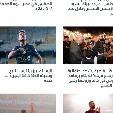
.. ميلاد نبيلة السيد
الطقس في مصر اليوم الجمعة
 حسن الأسمر ودلال عبد
7-8-2026
ز
 القاهرة يشهد احتفالية
الزمالك: بيزيرا ليس للبيع..
ارسم فرحة" للايتام بزفاف
وسيتم اتخاذ كافة الإجراءات
س نور خالد وزوجها رفيق
ضده
 الشيخ