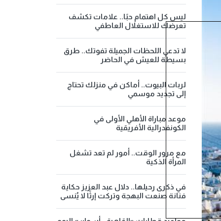
ليس كل اهتمام حبًا.. علامات تكشف
تعرضك للاستغلال العاطفي
لا تدعي اللحظات الجميلة تفوتك.. طرق
بسيطة للعيش في الحاضر
لربات البيوت.. أماكن في منزلك تحتاج
إلى تجديد موسمي
موعد مباراة الأهلي الأولى في
الكونفدرالية الأفريقية
مع مرور الوقت.. أمور لم تعد تشغل
المرأة الذكية
في ذكرى رحيلها.. دلال عبد العزيز حكاية
فنانة صنعت البهجة وتركت إرثًا لا يُنسى
مواعيد قطارات «القاهرة - أسوان» اليوم