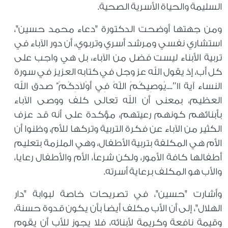
السليمة والحياة الأسرية الصحية.
ومن جهتها أوضحت الدكتورة "دعاء محمد حسين"،
استشاري نفسي ومرشد أسري وتربوي، أن دور الآباء في
تربية الأبناء ليست فضل من الآباء، بل هي واجب على
كل أب، إذ يقول الله عز وجل في كتابه العزيز في سورة
النساء آية 11″....يُوصِيكُمُ اللّهُ فِي أَوْلاَدِكُمْ” صدق الله
العظيم، بمعنى أن الله تعالى كلف ووصى الآباء
بأبنائهم كونهم رعيتهم، مؤكدة على أنه قد عزف
الكثير من الآباء عن فكرة التربية وتركها للأم، وظنوا أن
الأم هي المكلفة بتربية الأطفال، وهي الملزمة بتعليم
أطفالها كافة الأمور، ولكن شرعاً، الأم والأطفال رعايا،
والأب هو المكلف برعاية أسرته.
وأشارت "حسين"، في تصريحات خاصة لبوابة "دار
الهلال"، إلى أن الأب مكلف أيضاً بأن يكون قدوة حسنة،
وقيمة نافعة وكريمة لأبنائه، فلا يجوز للأب أن يقوم