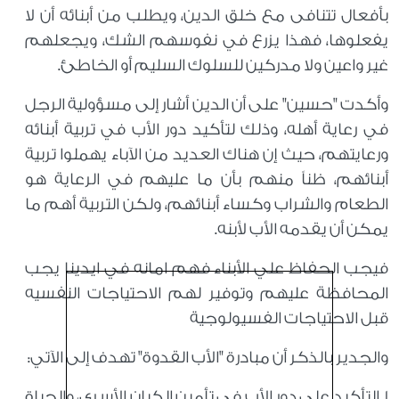
بأفعال تتنافى مع خلق الدين، ويطلب من أبنائه أن لا
يفعلوها، فهذا يزرع في نفوسهم الشك، ويجعلهم
غير واعين ولا مدركين للسلوك السليم أو الخاطئ.
وأكدت "حسين" على أن الدين أشار إلى مسؤولية الرجل
في رعاية أهله، وذلك لتأكيد دور الأب في تربية أبنائه
ورعايتهم، حيث إن هناك العديد من الآباء يهملوا تربية
أبنائهم، ظناً منهم بأن ما عليهم في الرعاية هو
الطعام والشراب وكساء أبنائهم، ولكن التربية أهم ما
يمكن أن يقدمه الأب لأبنه.
فيجب الحفاظ علي الأبناء فهم امانه في ايدينا يجب
المحافظة عليهم وتوفير لهم الاحتياجات النفسيه
قبل الاحتياجات الفسيولوجية
والجدير بالذكر أن مبادرة "الأب القدوة" تهدف إلى الآتي:
1. التأكيد على دور الأب في تأمين الكيان الأسري، والحياة