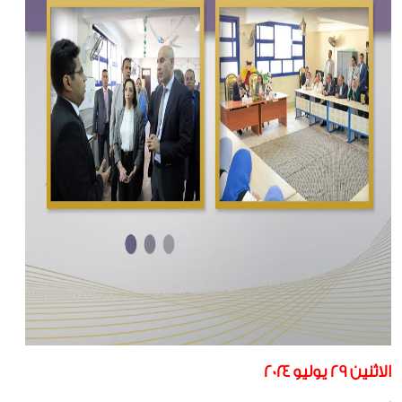
الاثنين ٢٩ يوليو ٢٠٢٤