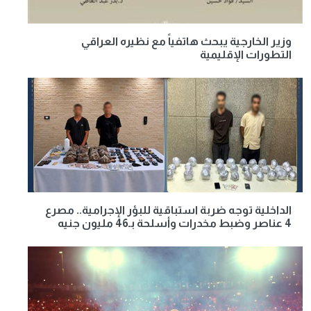
وزير الخارجية يبحث هاتفياً مع نظيره العراقي
التطورات الإقليمية
الداخلية توجه ضربة استباقية للبؤر الإجرامية.. مصرع
4 عناصر وضبط مخدرات وأسلحة بـ46 مليون جنيه