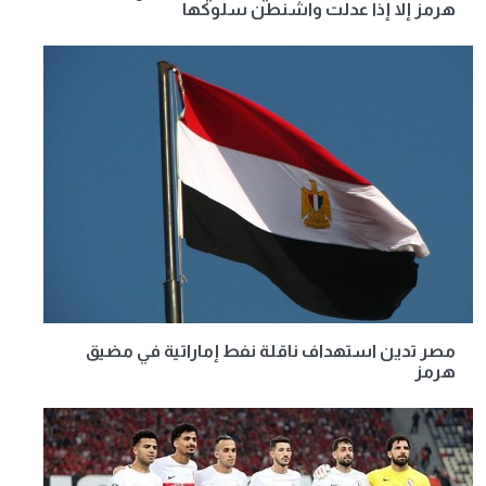
هرمز إلا إذا عدلت واشنطن سلوكها
مصر تدين استهداف ناقلة نفط إماراتية في مضيق
هرمز