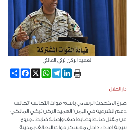
العميد الركن تركي المالكي
Share
Facebook
WhatsApp
X
Telegram
LinkedIn
دار الهلال
صرح المتحدث الرسمي باسم قوات التحالف "تحالف
دعم الشرعية في اليمن" العميد الركن تركي المالكي
عن مقتل ضابط وضابط صف وإصابة ضابط بجروح
نتيجة اعتداء داخل معسكر قوات التحالف بمدينة