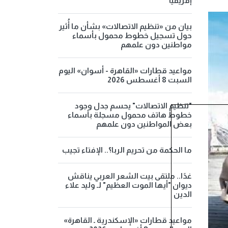
إفريقيا
بيان من «تنظيم الاتصالات» بشأن ما أُثير
حول تسجيل خطوط محمول بأسماء
مواطنين دون علمهم
مواعيد قطارات «القاهرة - أسوان» اليوم
السبت 8 أغسطس 2026
"تنظيم الاتصالات" يحسم جدل وجود
خطوط هاتف محمول مسجلة بأسماء
بعض المواطنين دون علمهم
ما الحكمة من تحريم الربا؟.. الإفتاء تجيب
غدًا.. ملتقى بيت الشعر العربي يناقش
ديوان "أيها الموت العظيم" لـ وليد علاء
الدين
مواعيد قطارات «الإسكندرية ـ القاهرة»