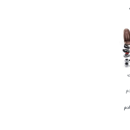
ت
تصادم