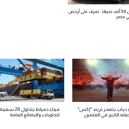
بأقل من 50 ألف جنيهًا.. تعرف على أرخص
ي مصر
دياب يتصدر تريند "إكس"
ميناء دمياط يتداول 20 سفين
فله الكبير في العلمين
للحاويات والبضائع العامة