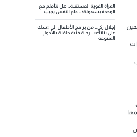
المرأة القوية المستقلة.. هل تتأقلم مع
الوحدة بسهولة؟.. علم النفس يجيب
ئقين
إجلال زكي.. من برامج الأطفال إلى «سك
على بناتك».. رحلة فنية حافلة بالأدوار
المتنوعة
ات
ي
مها
ن