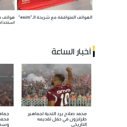
الهواتف المتوافقة مع شريحة الـ"esim"
هواتف س
استخدام ش
أخبار الساعة
محمد صلاح يرد التحية لجماهير
جماه
طرابزون في حفل تقديمه
محمد
التاريخي
وسط 