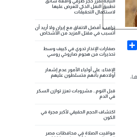
النيابة تقرر حجز طرفي واقعة سائق
تطبيق النقل الذكي للعرض عليها
لاستكمال التحقيقات
ترامب: أفضل الاتفاق مع إيران ولا أريد أن
أتسبب في مقتل المزيد من الأشخاص
Share
Face
صفارات الإنذار تدوي في كييف وسط
تحذيرات من هجوم صاروخي روسي
الإفتاء: على أولياء الأمور عدم إشعار
أولادهم بأنهم متسلطون عليهم
ا،
قبل النوم.. مشروبات تعزز توازن السكر
في الدم
اكتشاف الحجم الحقيقي لأكبر مجرة في
الكون
مواقيت الصلاة في محافظات مصر