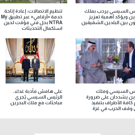
يس السيسي يرحب بملك
تنظيم الاتصالات: إعادة إتاحة
ين ويؤكد أهمية تعزيز
خدمة «أرقامي» عبر تطبيق My
ون بين البلدين الشقيقين
NTRA بحل فني مؤقت لحين
استكمال التحديثات
يس السيسي وملك
على هامش مأدبة غداء..
ين يشددان على ضرورة
الرئيس السيسي يُجري
م كافة الأطراف بتنفيذ
مباحثات مع ملك البحرين
 وقف الحرب في غزة