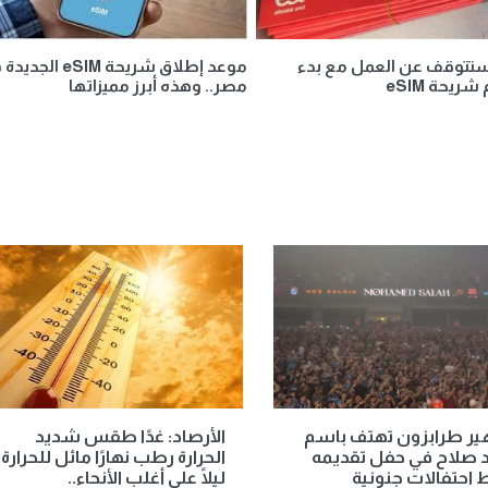
تتوقف عن العمل مع بدء
موعد إطلاق شريحة eSIM ال
ريحة eSIM
مصر.. وهذه أبرز مميزاتها
ير طرابزون تهتف باسم
الأرصاد: غدًا طقس شديد
 صلاح في حفل تقديمه
الحرارة رطب نهارًا مائل للحرارة
احتفالات جنونية
ليلًا على أغلب الأنحاء..