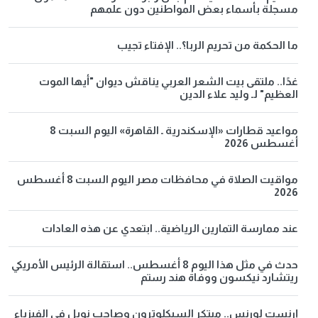
مسجلة بأسماء بعض المواطنين دون علمهم
ما الحكمة من تحريم الربا؟.. الإفتاء تجيب
غدًا.. ملتقى بيت الشعر العربي يناقش ديوان "أيها الموت
العظيم" لـ وليد علاء الدين
مواعيد قطارات «الإسكندرية ـ القاهرة» اليوم السبت 8
أغسطس 2026
مواقيت الصلاة في محافظات مصر اليوم السبت 8 أغسطس
2026
عند ممارسة التمارين الرياضية.. ابتعدي عن هذه العادات
حدث في مثل هذا اليوم 8 أغسطس.. استقالة الرئيس الأمريكي
ريتشارد نيكسون ووفاة هند رستم
إرنست لورنس.. مبتكر السيكلوترون وصاحب نوبل في الفيزياء