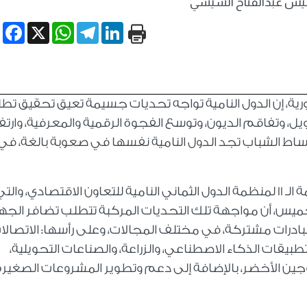
ئيس عبدالفتاح السيسي
book
WhatsApp
X
Telegram
LinkedIn
رية، إن الدول النامية تواجه تحديات جسيمة تعيق تحقيق تط
يل، وتفاقم الديون، وتوسع الفجوة الرقمية والمعرفية، وارتف
ساط الشباب تجد الدول النامية نفسها في صعوبة بالغة، في
وأضاف "السيسي" في كلمته خلال افتتاح القمة الـ 11 لمنظمة الدول الثماني النامية للتعاون الاقتصادي، والت
لخميس، أن مواجهة تلك التحديات المركبة تتطلب تضافر الجه
بادرات مشتركة، في مختلف المجالات، وعلى رأسها: الاتصالا
بيقات الذكاء الاصطناعي، والزراعة، والصناعات التحويلية،
جين الأخضر، بالإضافة إلى دعم وتطوير المشروعات الصغيرة