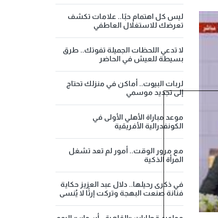
ليس كل اهتمام حبًا.. علامات تكشف
تعرضك للاستغلال العاطفي
لا تدعي اللحظات الجميلة تفوتك.. طرق
بسيطة للعيش في الحاضر
لربات البيوت.. أماكن في منزلك تحتاج
إلى تجديد موسمي
موعد مباراة الأهلي الأولى في
الكونفدرالية الأفريقية
مع مرور الوقت.. أمور لم تعد تشغل
المرأة الذكية
في ذكرى رحيلها.. دلال عبد العزيز حكاية
فنانة صنعت البهجة وتركت إرثًا لا يُنسى
مواعيد قطارات «القاهرة - أسوان» اليوم