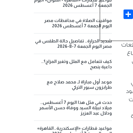
الجمعة 7 أغسطس 2026
Share
Face
مواقيت الصلاة في محافظات مصر
اليوم الجمعة 7 أغسطس 2026
شديد الحرارة.. تفاصيل حالة الطقس في
لعات
مصر اليوم الجمعة 7-8-2026
اع
كيف تتعامل مع الملل وتغير المزاج؟..
داعية ينصح
موعد أول مباراة لـ محمد صلاح مع
ي
طرابزون سبور التركي
ود
ت
حدث في مثل هذا اليوم 7 أغسطس..
ميلاد نبيلة السيد ووفاة حسن الأسمر
ودلال عبد العزيز
مواعيد قطارات «الإسكندرية ـ القاهرة»