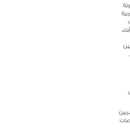
لة
جية
ناء
ين
ريين
اصات