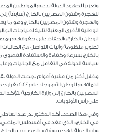
وتعزيزاً لجهود الدولة لدعم المواطنين المصر
للهجرة وشئون المصريين بالخارج (سابقاً) إلى 
والهجرة وشئون المصريين بالخارج وهو ما يعكس
الوطنية الأخرى المعنية لتلبية احتياجات الجالي
الوطن بالخارج والحفاظ على حقوقهم ومصا
تطوير منظومة وآليات التواصل مع الجاليات ا
بالخارج بسرعة وكفاءة والاستفادة القصوى من
سياسة الدولة في التفاعل مع الجاليات ورعاي
وخلال أكثر من عشرة أعوام نجحت الدولة بقي
انتمائهم للو
المصريين بالخارج إلى وزارة الخارجية لتؤكد ال
على رأس الأولويات.
وفي هذا الصدد.. أكد الدكتور بدر عبد العاط
في الخارج»، الذي عقد في أغسطس الماضي، تحت
وزارة الدولة للهجرة وشئون المصريين بالخارج