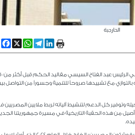
الخارجية
book
WhatsApp
X
Telegram
LinkedIn
جسر راسخ حرصت الدولة المصرية - ومنذ تولي الرئيس عبد الفتاح السيسي مقاليد الحكم قبل أكثر من 10
التوازي مع تشييدها صروحاً للتنمية وجسوراً من التواصل بي
له وتوفير كل الدعم لتنشيط آلياته لربط ملايين المصريين ف
 أصيل من هذه الحقبة التاريخية في مسيرة جمهوريتنا الجدي
يده.
وفي هذا الإطار.. حرصت وزارة الخارجية والهجرة وشئون المصريين بالخارج خلال العام 2024 الذي أوشك 