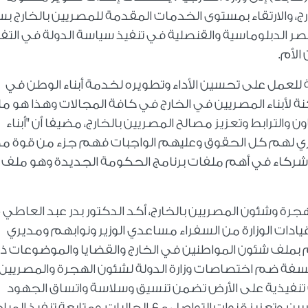
رج، والارتقاء بمستوى الخدمات المقدمة للمصريين بالخارج ب
صر الدبلوماسية والقنصلية في تنفيذ سياسة الدولة في التف
الأم.
لة للعمل على تحسين الأداء وتطويره لخدمة أبناء الوطن في
ة لأبناء المصريين في الخارج في كافة المجالات وهذا هو ما
ن والترابط وتعزيز مصالح المصريين بالخارج، مضيفا أن "أبناء
صري لهم كل الحقوق وعليهم الواجبات فهم جزء من قوة م
رج شركاء في أهم ملفات برنامج الحكومة الجديدة وهو ملف
هجرة وشئون المصريين بالخارج، أكد الدكتور بدر عبد العاطي 
يادات الوزارة من السفراء مساعدي الوزير ونوابهم ومديري
ام بملف شئون المواطنين في الخارج والقضايا والموضوعات ذ
لسفة ضم اختصاصات وزارة الدولة لشئون الهجرة والمصريين
ات تنفيذية على الأرض تضمن تنسيق وسلاسة واتساق الجهود
، وتعزيز قنوات التواصل مع الجاليات، ومتابعة تنفيذ المباد