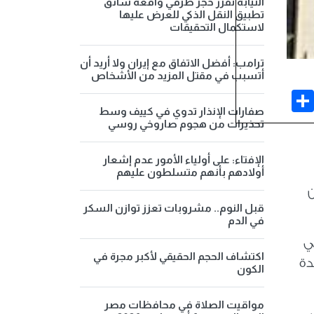
النيابة تقرر حجز طرفي واقعة سائق
تطبيق النقل الذكي للعرض عليها
لاستكمال التحقيقات
ترامب: أفضل الاتفاق مع إيران ولا أريد أن
أتسبب في مقتل المزيد من الأشخاص
Share
Face
صفارات الإنذار تدوي في كييف وسط
تحذيرات من هجوم صاروخي روسي
الإفتاء: على أولياء الأمور عدم إشعار
أولادهم بأنهم متسلطون عليهم
ن
قبل النوم.. مشروبات تعزز توازن السكر
في الدم
ي
اكتشاف الحجم الحقيقي لأكبر مجرة في
دة
الكون
مواقيت الصلاة في محافظات مصر
على