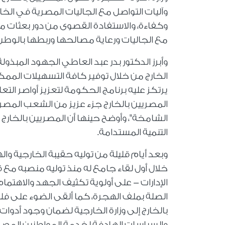
وآليات التواصل مع الجاليات المصرية في الخا
وكفاءة، والاستفادة القصوى من دور بعثات م
مع الجاليات ورعاية مصالحها وربطها بالوطن 
وأبرز الدكتور بدر عبد العاطي الجهود المبذو
الخارج من خلال توفير كافة التسهيلات الممكن
يرتكز عليه برنامج الحكومة لتعزيز أواصر التعاو
المصريين بالخارج جزء عزيز من الشعب الم
الشامخة"، وأوضح حينها أن المصريين بالخا
التنمية المستدامة.
وبعد أيام قليلة من توليه حقيبة الخارجية وال
خلال أول لقاء جامع له منذ توليه منصبه مع ق
الإدارات - على أولوية تكثيف الجهد والاهتم
الصلة بملف الهجرة، كما ألقى الضوء على ف
بالخارج إلى وزارة الخارجية لضمان وجود أدو
والسياسات الهادفة لخدمة المواطنين المصريين