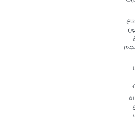
طاع
ون
 حجم
ا
.
لة