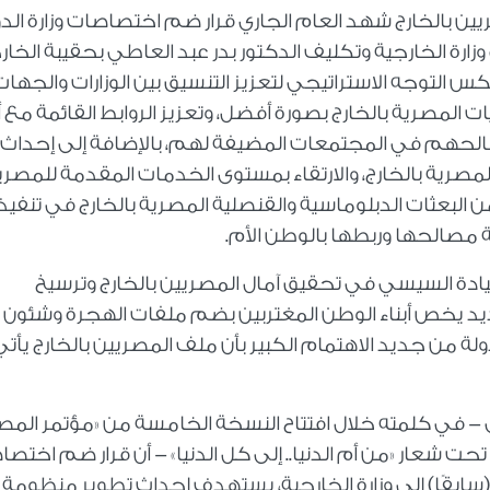
يين بالخارج شهد العام الجاري قرار ضم اختصاصات وزارة الدو
وزارة الخارجية وتكليف الدكتور بدر عبد العاطي بحقيبة الخار
 التوجه الاستراتيجي لتعزيز التنسيق بين الوزارات والجهات
ات المصرية بالخارج بصورة أفضل، وتعزيز الروابط القائمة مع أب
لحهم في المجتمعات المضيفة لهم، بالإضافة إلى إحداث
لمصرية بالخارج، والارتقاء بمستوى الخدمات المقدمة للمصري
 البعثات الدبلوماسية والقنصلية المصرية بالخارج في تنفيذ
ة مصالحها وربطها بالوطن الأم.
ادة السيسي في تحقيق آمال المصريين بالخارج وترسيخ
طن الأم، وجاء عام 2024 بقرار جديد يخص أبناء الوطن المغتربين بضم ملفات الهجرة وشئون
دولة من جديد الاهتمام الكبير بأن ملف المصريين بالخارج يأتي
ي - في كلمته خلال افتتاح النسخة الخامسة من «مؤتمر المص
 شعار «من أم الدنيا.. إلى كل الدنيا» - أن قرار ضم اختص
 (سابقًا) إلى وزارة الخارجية، يستهدف إحداث تطوير منظومة