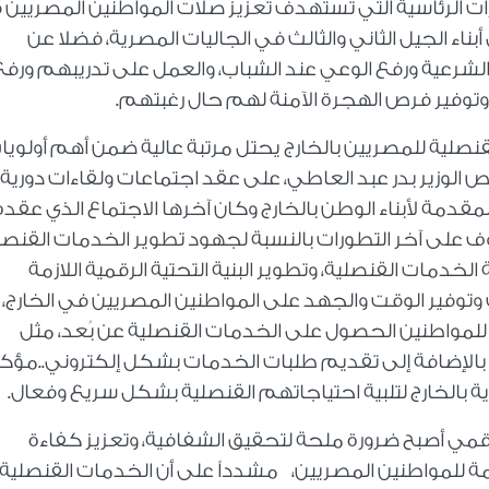
ادرات الرئاسية التي تستهدف تعزيز صلات المواطنين المصريين
بناء الجيل الثاني والثالث في الجاليات المصرية، فضلا عن
الشرعية ورفع الوعي عند الشباب، والعمل على تدريبهم ورفع
وفير فرص الهجرة الآمنة لهم حال رغبتهم.
نصلية للمصريين بالخارج يحتل مرتبة عالية ضمن أهم أولويا
ص الوزير بدر عبد العاطي، على عقد اجتماعات ولقاءات دورية
لمقدمة لأبناء الوطن بالخارج وكان آخرها الاجتماع الذي عقده
قوف على آخر التطورات بالنسبة لجهود تطوير الخدمات القنصل
خدمات القنصلية، وتطوير البنية التحتية الرقمية اللازمة
وتوفير الوقت والجهد على المواطنين المصريين في الخارج، ب
 للمواطنين الحصول على الخدمات القنصلية عن بُعد، مثل
، بالإضافة إلى تقديم طلبات الخدمات بشكل إلكتروني..مؤكد
ية بالخارج لتلبية احتياجاتهم القنصلية بشكل سريع وفعال.
الرقمي أصبح ضرورة ملحة لتحقيق الشفافية، وتعزيز كفاءة
مة للمواطنين المصريين، مشدداً على أن الخدمات القنصلية