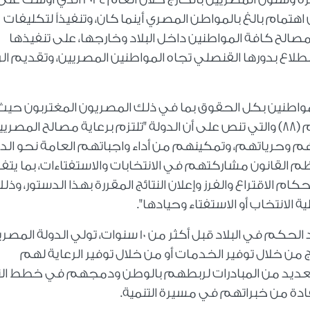
اهتمام بالغ بالمواطن المصري أينما كان، وتنفيذاً لتكليفات
الح كافة المواطنين داخل البلاد وخارجها، على تنفيذها
اضطلاع بدورها القنصلي تجاه المواطنين المصريين، وتقديم الر
واطنين بكل الحقوق بما في ذلك المصريون المغتربون حيث
خصص دستور 2014 وتعديلاته مادة كاملة لهم (88) والتي تنص على أن الدولة "تلتزم برعاية مصالح المصر
م وحرياتهم، وتمكينهم من أداء واجباتهم العامة نحو الدو
القانون مشاركتهم في الانتخابات والاستفتاءات، بما يتف
م الاقتراع والفرز وإعلان النتائج المقررة بهذا الدستور، وذل
 الانتخاب أو الاستفتاء وحيادها".
ومنذ تولي الرئيس عبد الفتاح السيسي مقاليد الحكم في البلاد قبل أكثر من 10 سنوات، تولي الدولة ا
رج من خلال توفير الخدمات أو من خلال توفير الرعاية لهم
لعديد من المبادرات لربطهم بالوطن ودمجهم في خطط الت
دة من خبراتهم في مسيرة التنمية.