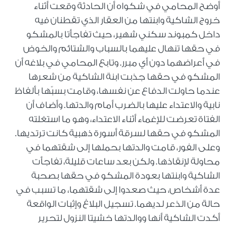
أوضح المحامي في شكواه أن الحادثة وقعت أثناء
خروج الشاكية وابنتها من العقار الذي تقطنان فيه
داخل كمبوند سكني شهير، حيث تفاجأتا بالمشكو
في حقها تنهال عليهما بالسباب والشتائم والخوض
في أعراضهما دون أي مبرر. وتابع المحامي في بلاغه أن
المشكو في حقها جذبت ابنة الشاكية من شعرها
عندما حاولت الدفاع عن نفسها، وقامت بسبّها بألفاظ
نابية والاعتداء عليها بالضرب أمام والدتها. وأضاف أن
الفتاة تعرضت للإغماء أثناء الاعتداء، وهو ما استغلته
المشكو في حقها لسرقة أسورة ذهبية كانت ترتديها.
وعلى الفور، قامت والدتها بحملها إلى شقتهما في
محاولة لإنقاذها. ولكن بعد ساعات قليلة، تفاجأت
الشاكية وابنتها بعودة المشكو في حقها بصحبة
عدة أشخاص، حيث صعدوا إلى شقتهما، ما تسبب في
حالة من الذعر لديهما. تسجيل البلاغ وإثبات الواقعة
أكدت الشاكية أنها ووالدتها خشيتا النزول لتحرير