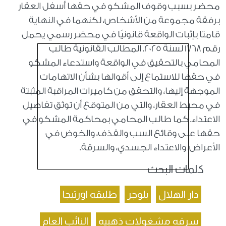
محضر بسبب وقوف المشكو في حقها أسفل العقار
برفقة مجموعة من الأشخاص، لكنهما في النهاية
قامتا بإثبات الواقعة قانونيًا في محضر رسمي يحمل
رقم 1768 لسنة 2025. المطالب القانونية طالب
المحامي بالتحقيق في الواقعة واستدعاء المشكو
في حقها للاستماع إلى أقوالها بشأن الاتهامات
الموجهة إليها، والتحقق من كاميرات المراقبة المثبتة
في محيط العقار، والتي من المتوقع أن توثق تفاصيل
الاعتداء. كما طالب المحامي بمحاكمة المشكو في
حقها على وقائع السب والقذف، والخوض في
الأعراض، والاعتداء الجسدي، والسرقة.
كلمات البحث
دار الهلال
بلوجر
طليقه اورتيجا
سرقه مشغولات ذهبيه
النائب العام