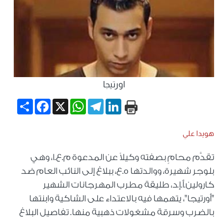
اورتيجا
Share
Facebook
WhatsApp
X
Telegram
LinkedIn
هويدا علي
تقدَّم محامٍ بصفته وكيلاً عن المدعوة م.ع.ا، وهي
بلوجر شهيرة، ووالدتها ه.ع، ببلاغ إلى النائب العام ضد
كارولين.أ.إ.د، طليقة مطرب المهرجانات الشهير
"أورتيجا"، يتهمها فيه بالاعتداء على الشاكية وابنتها
بالضرب وسرقة مشغولات ذهبية منها. تفاصيل البلاغ