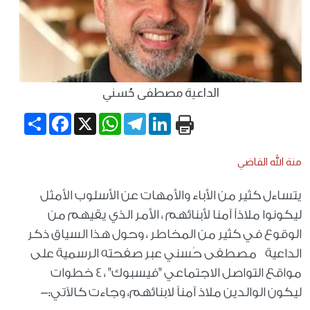
الداعية مصطفى حُسني
Share
Facebook
WhatsApp
X
Telegram
LinkedIn
منة الله القاضي
يتساءل كثير من الأباء والأمهات عن الأسلوب الأمثل
ليكونوا ملاذاً آمنا لأبنائهم ، الأمر الذي يقيهم من
الوقوع في كثير من المخاطر ، وحول هذا السياق ذكر
الداعية مصطفى حُسني عبر صفحته الرسمية على
مواقع التواصل الاجتماعي "فيسبوك" ، 4 خطوات
ليكون الوالدين ملاذ آمناً لابنائهم، وجاءت كالآتي:-