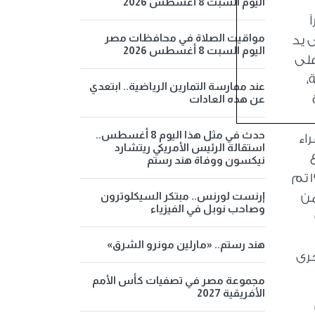
اليوم السبت 8 أغسطس 2026
مواقيت الصلاة في محافظات مصر
 يد
اليوم السبت 8 أغسطس 2026
على
،
عند ممارسة التمارين الرياضية.. ابتعدي
عن هذه العادات
حدث في مثل هذا اليوم 8 أغسطس..
اء
استقالة الرئيس الأمريكي ريتشارد
نيكسون ووفاة هند رستم
بيومى والشيخ زكريا أحمد وعندما أنشئت رابطة القرآن الكريم فى عام 1926م تولى رئاستها وفي عام 1939 تم
إرنست لورنس.. مبتكر السيكلوترون
من
وصاحب نوبل في الفيزياء
هند رستم.. «مارلين مونرو الشرق»
جرى
مجموعة مصر في تصفيات كأس الأمم
الأفريقية 2027