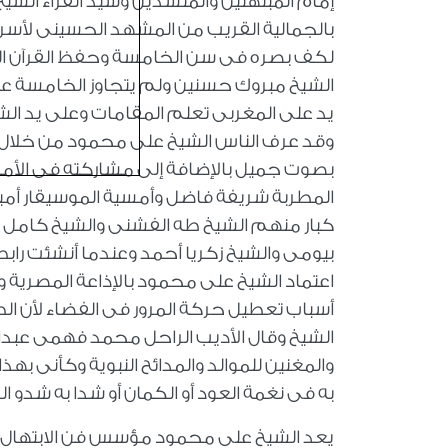
بالجمالية القريب من المشهد الحسينى لأسر
لكف بصره فى سن الخامسة وحفظ القرآن الكر
الشيخ مبروك حسنين ولم يتجاوز الخامسة عش
يد على المغربى تعلم المقامات وعلى يد ال
وقد عرف الناس الشيخ على محمود من خلال 
بصوت جميل بالإضافة إلى مشاركته فى الأمسية 
المطربة شريفة فاضل وأمسية الموسيقار أمي
كبار منهم الشيخ طه الفشنى والشيخ كامل 
اعتماد الشيخ على محمود بالإذاعة المصرية 
أسباب تعطيل حركة المرور فى الفضاء لأن الط
الشيخ وقال الأديب الراحل محمد فهمى عبدال
والمغنين للموالد والمدائح النبوية وكأنى بهذ
به فى نغمة العود أو الكمان أو شدا به شدو الكر
يعد الشيخ على محمود مؤسس فن الابتهال والإ