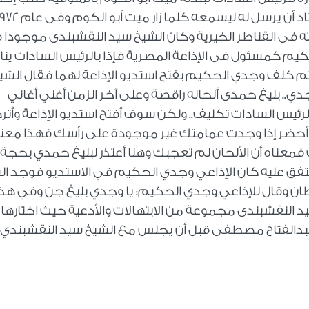
الشيخ سيد من طنطا إلى ميت أبو الكوم واعتاد أن يرسل له ليسمعه كلما زار ميت أبو ا
ه فى القناطر الخيرية وكان الشيخ سيد النقشبندى موجودا 
يم كمسئول فى الإذاعة المصرية فإذا بالرئيس السادات ينا
ثم كلف وجدي الحكيم بفتح استديو الإذاعة لهما فقال الشي
ي.. بليغ حمدى ألحانه راقصة وعلى آخر الزمن أغني أغاني
ئيس السادات تكليف.. ولكن سوف أفتح استديو الإذاعة وأت
 لمدة 30 دقيقة وعندما أحضر إذا وجدت عمامتك غير موجودة على رأسك فهذا معن
معناه أن الألحان لم تعجبك وهنا أعتذر لبليغ حمدي بحجة 
متفق عليه كان الإذاعي وجدي الحكيم في الاستديو فوجد ال
طان وقال للإذاعي وجدي الحكيم: يا وجدي بليغ جن وفي هذ
 النقشبندى مجموعة من الابتهالات والأدعية حيث اختارها
 عبدالفتاح مصطفى قبل أن يجلس مع الشيخ سيد النقشبندي