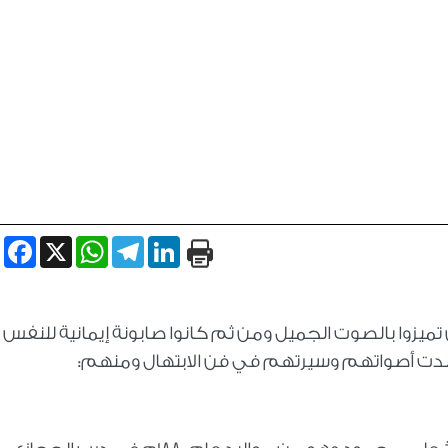
book
WhatsApp
X
Telegram
LinkedIn
ن تميزوا بالصوت الجميل ومن ثم كانوا صابونة إيمانية للنفس
 خلدت أصواتهم وسيرتهم في فن الابتهال ومنهم: