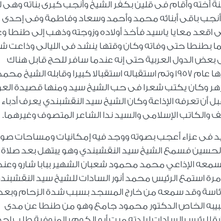
نة أخته وأقام فى قلين بكفر الشيخ وأنجب كبرى بناته وهى ل
أنجب باقى أبنائه محمد وأحمد وسعاد وفاطمة وفى إحدى
عالى اقعد معايا ياسيد فأخذ أولاده وزوجته وذهب إلى طنطا 
ا بطنطا حتى وفاته وكان وقتها ينشد فى الليالى وذاعت ش
بعض الدول العربية حتى إنه عندما سافر للحج قابل هناك
مشايخ وأدباء سوريين ودعوه لزيارة سوريا فزارها عام 1957 وتم استقباله استقبالا كبيرا وقابله الشيخ محم
لأزهر وكان يكتب شعرا فى حب الشيخ سيد ومنها قصيدة الع
 أن تعرفه الإذاعة وكان الشيخ سيد النقشبندي يعرف أدباء
والكاتب الإسلامى والسيد ندا الشاعر المتصوف وغيرهما.
د فى عزاء أعجب بصوته ووجد فيه إمكانيات ومساحات صوت
ي الحسين فسمع الشيخ سيد النقشبندي وهو يبتهل بعد صلاة
معه الإذاعي محمد محمود شعبان الشهير ببابا شارو وعند
 مرة استمع الرئيس محمد أنور السادات للشيخ سيد النقشبند
ئاسة وقد سمعه من خارج المسجد بسبب شدة الزحام وبعد 
بيبه الخاص الدكتور محمود جامع وهو من طنطا عن مدى
 للرئيس السادات لبلدته ميت أبو الكوم بالمنوفية طلب إحض