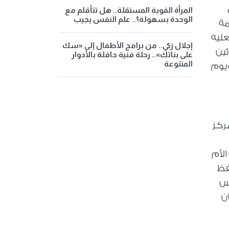
المرأة القوية المستقلة.. هل تتأقلم مع
الوحدة بسهولة؟.. علم النفس يجيب
مة
عليه
إجلال زكي.. من برامج الأطفال إلى «سك
ئين
على بناتك».. رحلة فنية حافلة بالأدوار
المتنوعة
ويوم
يرة التابعة لمركز
ت الأم
فظ
ودرس
ن