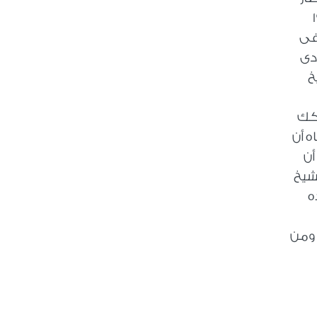
لكوم وفى عام 1972
فى
دى
خ
ركك
اه أن
أن
شيخ
ه
 ومن