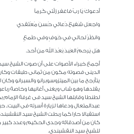
أدعوكَ يَا ربّ فاغفر زلَّتي كَرماً
واجعَل شَفيعَ دُعائي حُسنَ مُعْتَقدي
وانظُرْ لحالي في خَوفٍ وفي طَمعٍ
هَل يَرحمُ العَبدَ بَعْدَ الله من أحد.
أجمع خبراء الأصوات على أن صوت الشيخ سيد 
الدينى فصوته مكون من ثمانى طبقات وكان 
يتأرجح ما بين الميتزوسوبرانو والسبرانو و
يقلدها وهو شاب ويغنى أغانيها وخاصة رباعي
لطنطا وقابلها الشيخ سيد فى غرفة الإمام ب
عبدالمتعال ودعاها لزيارة أسرته فى البيت.. ح
استقبالا حارا كما ربطت الشيخ سيد النقشبند
كان من أصدقائه وجدى الحكيم وعدد كبير من
للشيخ سيد النقشبندي.