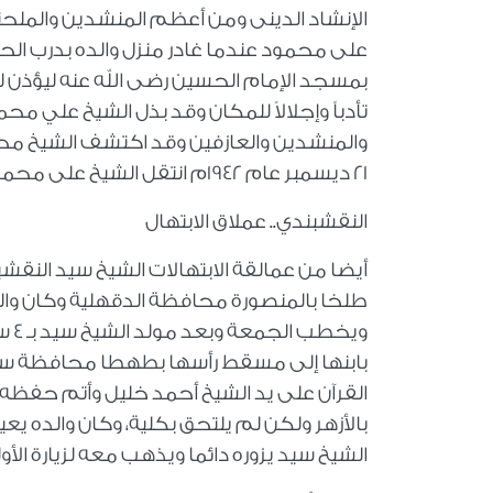
الإنشاد الدينى ومن أعظم المنشدين والملحنين 
على محمود عندما غادر منزل والده بدرب الحج
بمسجد الإمام الحسين رضى الله عنه ليؤذن 
تأدباً وإجلالاً للمكان وقد بذل الشيخ علي 
والمنشدين والعازفين وقد اكتشف الشيخ محمد
21 ديسمبر عام 1942م انتقل الشيخ على محمود إلى الدار الآخرة.
النقشبندي.. عملاق الابتهال
طلخا بالمنصورة محافظة الدقهلية وكان والد
ويخ
بابنها إلى مسقط رأسها بطهطا محافظة سو
بالأزهر ولكن لم يلتحق بكلية، وكان والده 
الشيخ سيد يزوره دائما ويذهب معه لزيارة الأول