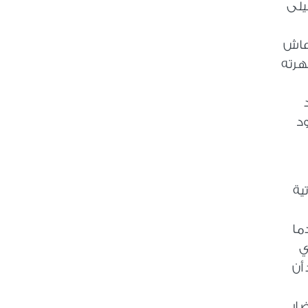
يلى
وعاش
هرته
د
ود
ية
ما
ي
أن
ار