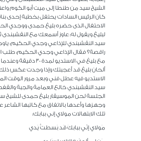
كان الرئيس السادات يحتفل بخطبة إحدى بنات
الاحتفال الذى حضره بليغ حمدى ووجدي الحك
لبليغ ويقول له: عاوز أسمعك مع النقشبندى 
سيد النقشبندي للإذاعي وجدي الحكيم: ياوجد
راقصة؟ فقال الإذاعي وجدي الحكيم: طلب الر
مع بليغ في الاستديو
ألحان بليغ قد أعجبتك وإذا وجدت عكس ذلك ف
الاستديو فيه عطل فني وبعد مرور الوقت ال
سيد النقشبندي خالع العمامة والجبة والقف
الجلسة لحن الموسيقار بليغ حمدى للشيخ سيد
وجهزها وأعدها بالاتفاق مع كاتبها الشاعر
تلك الابتهالات مولاي إني ببابك:
مَولاي إنّي ببابكَ قَد بَسطتُّ يَدي