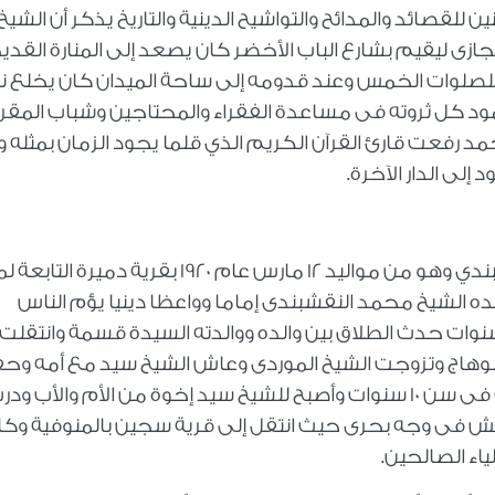
للقصائد والمدائح والتواشيح الدينية والتاريخ يذكر أن الشيخ
ازى ليقيم بشارع الباب الأخضر كان يصعد إلى المنارة القدي
للصلوات الخمس وعند قدومه إلى ساحة الميدان كان يخلع ن
محمود كل ثروته فى مساعدة الفقراء والمحتاجين وشباب المقر
 رفعت قارئ القرآن الكريم الذي قلما يجود الزمان بمثله 
أيضا من عمالقة الابتهالات الشيخ سيد النقشبندي وهو من مواليد 12 مارس عام 1920 بقرية دم
ه الشيخ محمد النقشبندى إماما وواعظا دينيا يؤم الناس
طب الجمعة وبعد مولد الشيخ سيد بـ 4 سنوات حدث الطلاق بين والده ووالدته السيدة قسمة وانتقل
هاج وتزوجت الشيخ الموردى وعاش الشيخ سيد مع أمه وح
القرآن على يد الشيخ أحمد خليل وأتم حفظه فى سن 10 سنوات وأصبح للشيخ سيد إخوة من الأم والأب 
يعيش فى وجه بحرى حيث انتقل إلى قرية سجين بالمنوفية وكا
ياء الصالحين.