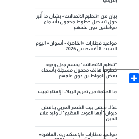
إفريقيا
بيان من «تنظيم الاتصالات» بشأن ما أُثير
حول تسجيل خطوط محمول بأسماء
مواطنين دون علمهم
مواعيد قطارات «القاهرة - أسوان» اليوم
السبت 8 أغسطس 2026
"تنظيم الاتصالات" يحسم جدل وجود
خطوط هاتف محمول مسجلة بأسماء
Share
Face
بعض المواطنين دون علمهم
ما الحكمة من تحريم الربا؟.. الإفتاء تجيب
غدًا.. ملتقى بيت الشعر العربي يناقش
ديوان "أيها الموت العظيم" لـ وليد علاء
الدين
مواعيد قطارات «الإسكندرية ـ القاهرة»