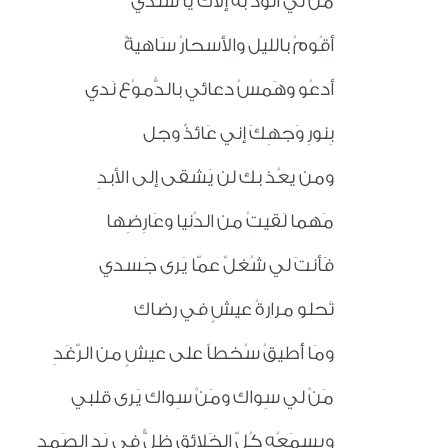
مَن لي ألوذُ به إلاك يا سَندي
أقُومُ بالليل والأسحارُ سَاهيةٌ
أدعُو وهَمسُ دعائي بالدُّموُع نَدي
بِنورِ وَجهِكَ إني عَائذٌ وجل
ومن يعُذ بك لن يَشقى إلى الأبدِ
مَهما لَقيتُ من الدُنيا وعَارِضِها
فَأنتَ لي شُغلٌ عمّا يَرى جَسدي
تَحلو مرارةُ عيشٍ في رضاك
ومَا أُطيقُ سُخطاً على عيشٍ من الرّغَدِ
مَنْ لي سِواك ومَنْ سِواك يَرى قلبي
ويسمَعُه كُلّ الخَلائِق ظِلٌّ في يَدِ الصَمدِ