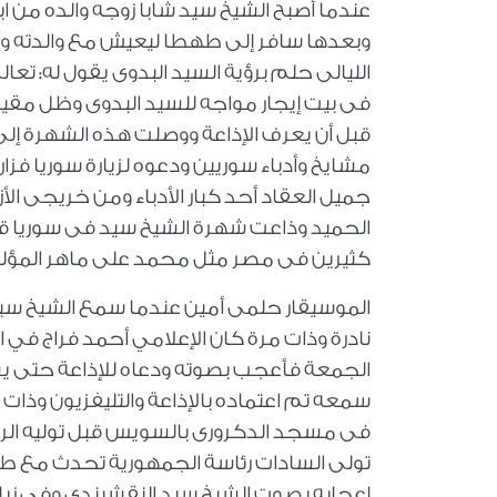
عندما أصبح الشيخ سيد شابا زوجه والده من اب
وبعدها سافر إلى طهطا ليعيش مع والدته و
الليالى حلم برؤية السيد البدوى يقول له: ت
فى بيت إيجار مواجه للسيد البدوى وظل مقيم
قبل أن يعرف الإذاعة ووصلت هذه الشهرة إلى 
جميل العقاد أحد كبار الأدباء ومن خريجى ا
الحميد وذاعت شهرة الشيخ سيد فى سوريا قبل
كثيرين فى مصر مثل محمد على ماهر المؤلف 
الموسيقار حلمى أمين عندما سمع الشيخ سي
نادرة وذات مرة كان الإعلامي أحمد فراج ف
الجمعة فأعجب بصوته ودعاه للإذاعة حتى يس
سمعه تم اعتماده بالإذاعة والتليفزيون وذات
فى مسجد الدكرورى بالسويس قبل توليه الر
تولى السادات رئاسة الجمهورية تحدث مع ط
إعجابه بصوت الشيخ سيد النقشبندى وفي زيارة