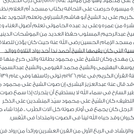
إمام المبتهلين والمنشدين وسيد القراء الشيخ على محمود وهو من مواليد عام 1880م في درب الحجازى
ة ميسورة حرصت على التحاقه بكتاب مسجد أم الغلام نظراً
يم على يد الشيخ أبو هاشم الشبراوى وتعلم التجويد على
رة من عمره وعلى يد عبده الحامولى تعلم أصول الغناء و
شيخ عبدالرحيم المسلوب حفظ العديد من الموشحات الدينية
مسجد الإمام الحسين رضى الله عنه حيث كان يؤذن للصلاة
التى كان يقيمها الشيخ أحمد ندا أحد رواد التلاوة ووالد
ن مهدى وكان للشيخ على محمود بطانته والتى خرج منها قر
يوسف البهتيمى والشيخ محمد الفيومى والشيخ عبدالسميع
وقد قال عنه عبدالعزيز البشرى: إن صوت الشيخ على محمود 
ير السارح فى سماء الله لا يستطيع أن يتحرك إذا سمع صوت
لطيف: كان الشّيخ على محمود سيّدَ المنشدين على الذكر
ا الرجل كان يجمع فى أوتار صوته كل آلات الطّرب .. فإذا شاء 
وان وقد حباه الله ليناً فى الصوت وامتداداً فى النَّفَس.
نشاد فى الربع الأول من القرن العشرين ورائداً من رواد فن