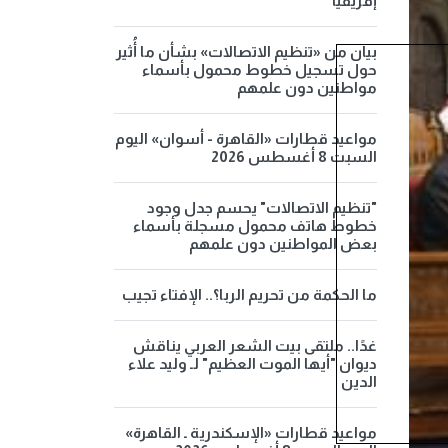
إفريقيا
بيان من «تنظيم الاتصالات» بشأن ما أُثير
حول تسجيل خطوط محمول بأسماء
مواطنين دون علمهم
مواعيد قطارات «القاهرة - أسوان» اليوم
السبت 8 أغسطس 2026
"تنظيم الاتصالات" يحسم جدل وجود
خطوط هاتف محمول مسجلة بأسماء
بعض المواطنين دون علمهم
ما الحكمة من تحريم الربا؟.. الإفتاء تجيب
غدًا.. ملتقى بيت الشعر العربي يناقش
ديوان "أيها الموت العظيم" لـ وليد علاء
الدين
مواعيد قطارات «الإسكندرية ـ القاهرة»