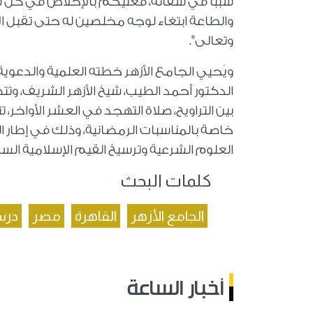
سببا في شقائه، فعليكم بالإخلاص في كل شيء
والطاعة ابتغاء لوجه مخلصين له حتى تقبل ال
وتعالى".
ويُحيي الجامع الأزهر خطته العلمية والدعوية
الدكتور أحمد الطيب، شيخ الأزهر الشريف، وتت
بين التراويح، صلاة التهجد في العشر الأواخر،
خاصة بالمناسبات الرمضانية، وذلك في إطار ا
العلوم الشرعية وترسيخ القيم الإسلامية الس
كلمات البحث
الجامع الأزهر
القاهرة
مصر
درس
أخبار الساعة