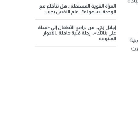
بادة
المرأة القوية المستقلة.. هل تتأقلم مع
الوحدة بسهولة؟.. علم النفس يجيب
إجلال زكي.. من برامج الأطفال إلى «سك
على بناتك».. رحلة فنية حافلة بالأدوار
المتنوعة
مية
ات