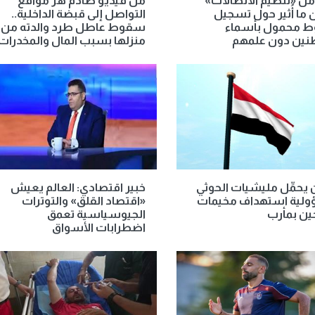
من «تنظيم الاتصالات»
من فيديو صادم هز مواقع
ما أُثير حول تسجيل
التواصل إلى قبضة الداخلية..
 محمول بأسماء
سقوط عاطل طرد والدته من
نين دون علمهم
منزلها بسبب المال والمخدرات
 يحمِّل مليشيات الحوثي
خبير اقتصادي: العالم يعيش
لية استهداف مخيمات
«اقتصاد القلق» والتوترات
حين بمأرب
الجيوسياسية تعمق
اضطرابات الأسواق