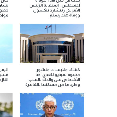
حدث في مثل هذا اليوم 8
بيان 
أغسطس.. استقالة الرئيس
بشأن 
الأمريكي ريتشارد نيكسون
خطوط
ووفاة هند رستم
مواط
كشف ملابسات منشور
اليمن
مدعوم بفيديو لتعدي أحد
مسؤو
الأشخاص على والدته بالسب
الناز
وطردها من مسكنها بالقاهرة