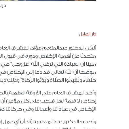
درس
دار الهلال
ألقى الدكتور عبدالمنعم فؤاد، المشرف العام ع
متحدثًا عن أهمية الإخلاص ودوره في قبول ا
مبينا أن العبادة التي ترضي الله "عز وجل" هي 
موضحا أن الله تعالى قد دعا إلى الإخلاص في آيات كثيرة من
حُنَفَاءَ وَيُقِيمُوا الصَّلَاةَ وَيُؤْتُوا الزَّكَاةَ ۚ وَذَٰلِكَ دِينُ
وأكد المشرف العام على الأروقة العلمية بالجام
إخلاص لا قيمة لها، فيجب على كل مؤمن أن يس
الإخلاص في عباداتنا وأعمالنا وفي حركاتنا 
واختتم الدكتور عبدالمنعم فؤاد أن أي عمل إ