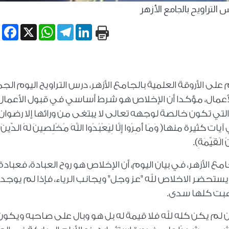
 التراويح بالجامع الأزهر
book
WhatsApp
X
Telegram
LinkedIn
لى الأروقة العلمية بالجامع الأزهر، درس التراويح اليوم الج
لأعمال، مؤكدا أن الإخلاص هو شرط أساسي في قبول الأعمال،
التي تكون خالصة لوجهه تعالى لا يبتغى من ورائها إلا رضوان ا
ها﴿ وَمَا أُمِرُوا إِلَّا لِيَعْبُدُوا اللَّهَ مُخْلِصِينَ لَهُ الدِّينَ
 الْقَيِّمَةِ﴾.
ع الأزهر، في بيان اليوم، أن الإخلاص هو روح العبادة، فعبادة 
تحضر الاخلاص لله "عز وجل" ويجانب الرياء، فإذا لم يوجد
ذهبت كلها سدى.
ن لم يكن كله لله فلا قيمة له بل هو وبال على صاحبه ويكون