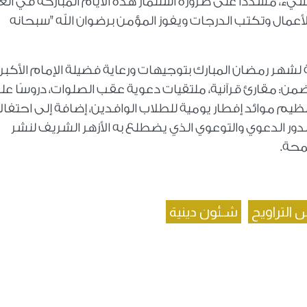
، مشددًا على ضرورة استثمار هذه الأيام المباركة في الع
أعمال وتكتب الدرجات ويفوز المؤمن برضوان الله "سبحانه
 لشهر رمضان المبارك بتوجيهات ورعاية فضيلة الإمام الأكبر
ضمن: مقارئ قرآنية، ملتقيات دعوية عقب الصلوات، دروسًا عل
 تنظيم موائد إفطار يومية للطلاب الوافدين، إضافة إلى احتفال
لدور الدعوي والتوعوي الذي يضطلع به الأزهر الشريف لنشر
محة.
 التراويح
شـئون دينية