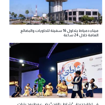
ميناء دمياط يتداول 16 سفينة للحاويات والبضائع
العامة خلال 24 ساعة
في ليلة جديدة.. "شاطئ الفن" يضيء مطروح بتراث