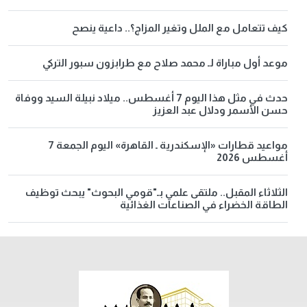
كيف تتعامل مع الملل وتغير المزاج؟.. داعية ينصح
موعد أول مباراة لـ محمد صلاح مع طرابزون سبور التركي
حدث في مثل هذا اليوم 7 أغسطس.. ميلاد نبيلة السيد ووفاة
حسن الأسمر ودلال عبد العزيز
مواعيد قطارات «الإسكندرية ـ القاهرة» اليوم الجمعة 7
أغسطس 2026
الثلاثاء المقبل.. ملتقى علمي بـ"قومي البحوث" يبحث توظيف
الطاقة الخضراء في الصناعات الغذائية