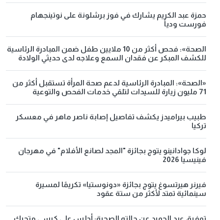
حمزة عبد الكريم يشارك في فوز برشلونة على نوتينجهام
فورست ودياً
الصحة»: فحص أكثر من 10 ملايين طفل ضمن المبادرة الرئاسية
للكشف المبكر عن فقدان السمع وعلاجه لدى حديثي الولادة
«الصحة»: المبادرة الرئاسية لدعم صحة المرأة تستقبل أكثر من
71 مليون زيارة للسيدات لتلقي خدمات الفحص والتوعية
طبيب بيراميدز يكشف تفاصيل إصابة ناصر ماهر في معسكر
تركيا
لوكا جوادانينو يتوج بجائزة "المجد لصانع الأفلام" في مهرجان
فينيسيا 2026
فيرنر هيرتسوغ يتوج بجائزة «دونوستيا» تكريمًا لمسيرة
سينمائية تمتد لأكثر من ستة عقود
توفيق عبد الحميد عن حالته الصحية: أجلس على كرسي متحرك