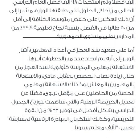
الف فصلا وتم استحداث ٩٨ ألف فصل العام الدراسي
الحالي من خلال الحلول التي طبقتها الوزارة، مشيرا إلى
أن ذلك انعكس على خفض متوسط الكثافة إلى أقل
من ٥٠ طالبا في الفصل، بنسبة نجاح تعليمية 99.9٪؜ من
المدارس على مستوى الجمهورية.
أما على صعيد سد العجز في أعداد المعلمين، أشار
الوزير إلى أنه تم اتخاذ عدد من الخطوات أبرزها
الاستعانة بمعلمي المدرسة كأولوية لسد العجز من
خلال زيادة نصاب الحصص بمقابل مادى، والاستعانة
بالمعلمين بالمعاش، وكذلك الاستعانة بمعلمي
الحصة من الحاصلين على مؤهل تربوى، فضلًا عن
تعديل الخريطة الزمنية، والتي ساهمت بتوزيع الجدول
الدراسي بشكل أفضل فى توفير ٣٣% من القوة
التدريسية، وكذلك استكمال المبادرة الرئاسية لمسابقة
تعيين ٣٠ ألف معلم سنويًا.