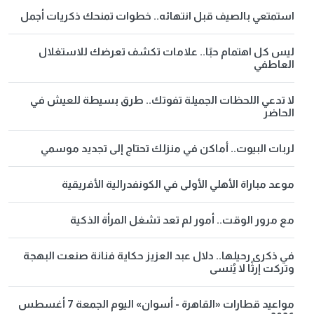
استمتعي بالصيف قبل انتهائه.. خطوات تمنحك ذكريات أجمل
ليس كل اهتمام حبًا.. علامات تكشف تعرضك للاستغلال
العاطفي
لا تدعي اللحظات الجميلة تفوتك.. طرق بسيطة للعيش في
الحاضر
لربات البيوت.. أماكن في منزلك تحتاج إلى تجديد موسمي
موعد مباراة الأهلي الأولى في الكونفدرالية الأفريقية
مع مرور الوقت.. أمور لم تعد تشغل المرأة الذكية
في ذكرى رحيلها.. دلال عبد العزيز حكاية فنانة صنعت البهجة
وتركت إرثًا لا يُنسى
مواعيد قطارات «القاهرة - أسوان» اليوم الجمعة 7 أغسطس