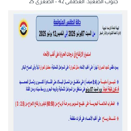
جنوب الصعيد: العظمى 42 - الصغرى 25