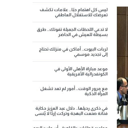
ليس كل اهتمام حبًا.. علامات تكشف
تعرضك للاستغلال العاطفي
لا تدعي اللحظات الجميلة تفوتك.. طرق
بسيطة للعيش في الحاضر
لربات البيوت.. أماكن في منزلك تحتاج
إلى تجديد موسمي
موعد مباراة الأهلي الأولى في
الكونفدرالية الأفريقية
مع مرور الوقت.. أمور لم تعد تشغل
المرأة الذكية
في ذكرى رحيلها.. دلال عبد العزيز حكاية
فنانة صنعت البهجة وتركت إرثًا لا يُنسى
مواعيد قطارات «القاهرة - أسوان» اليوم