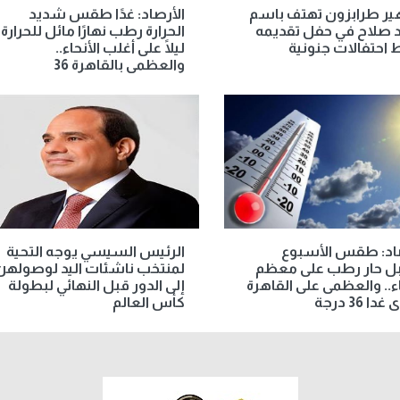
ير طرابزون تهتف باسم
الأرصاد: غدًا طقس شديد
 صلاح في حفل تقديمه
الحرارة رطب نهارًا مائل للحرارة
احتفالات جنونية
ليلًا على أغلب الأنحاء..
والعظمى بالقاهرة 36
صاد: طقس الأسبوع
الرئيس السيسي يوجه التحية
بل حار رطب على معظم
لمنتخب ناشئات اليد لوصولهن
اء.. والعظمى على القاهرة
إلى الدور قبل النهائي لبطولة
دا 36 درجة
كأس العالم