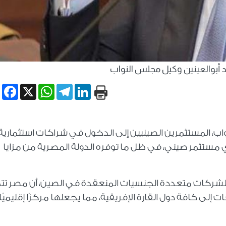
د أبوالعينين وكيل مجلس النواب
book
WhatsApp
X
Telegram
LinkedIn
اب، المستثمرين الصينيين إلى الدخول في شراكات استثمارية
 مستثمر صيني، في ظل ما توفره الدولة المصرية من مزايا
 الشركات متعددة الجنسيات المنعقدة في الصين، أن مصر تت
لى كافة دول القارة الإفريقية، مما يجعلها مركزًا إقليميًا