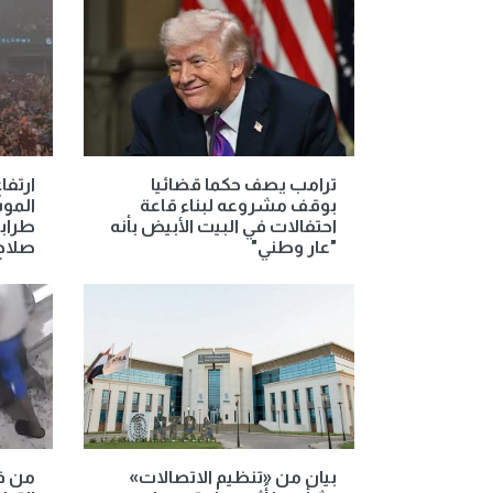
ترامب يصف حكما قضائيا
ارتفا
بوقف مشروعه لبناء قاعة
المو
احتفالات في البيت الأبيض بأنه
طرابز
"عار وطني"
صلاح
بيان من «تنظيم الاتصالات»
من ف