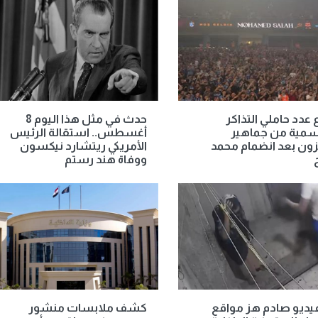
ع عدد حاملي التذاكر
حدث في مثل هذا اليوم 8
سمية من جماهير
أغسطس.. استقالة الرئيس
ون بعد انضمام محمد
الأمريكي ريتشارد نيكسون
ووفاة هند رستم
يديو صادم هز مواقع
كشف ملابسات منشور