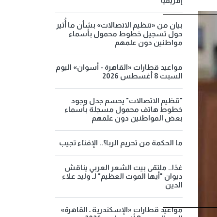
إفريقيا
بيان من «تنظيم الاتصالات» بشأن ما أُثير
حول تسجيل خطوط محمول بأسماء
مواطنين دون علمهم
مواعيد قطارات «القاهرة - أسوان» اليوم
السبت 8 أغسطس 2026
"تنظيم الاتصالات" يحسم جدل وجود
خطوط هاتف محمول مسجلة بأسماء
بعض المواطنين دون علمهم
ما الحكمة من تحريم الربا؟.. الإفتاء تجيب
غدًا.. ملتقى بيت الشعر العربي يناقش
ديوان "أيها الموت العظيم" لـ وليد علاء
الدين
مواعيد قطارات «الإسكندرية ـ القاهرة»