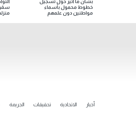
بشأن ما أُثير حول تسجيل
التوا
خطوط محمول بأسماء
سقوط
مواطنين دون علمهم
منزله
أخبار
الاتحادية
تحقيقات
الجريمة
م