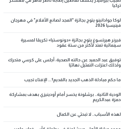
طبيب بيراميدز يكشف تفاصيل إصابة ناصر ماهر في معسكر
تركيا
لوكا جوادانينو يتوج بجائزة "المجد لصانع الأفلام" في مهرجان
فينيسيا 2026
فيرنر هيرتسوغ يتوج بجائزة «دونوستيا» تكريمًا لمسيرة
سينمائية تمتد لأكثر من ستة عقود
توفيق عبد الحميد عن حالته الصحية: أجلس على كرسي متحرك
ولذلك اعتزلت التمثيل نهائيًا
ما حكم مبادلة الذهب الجديد بالقديم؟... الإفتاء تجيب
الودية الثانية.. برشلونة يخسر أمام أودينيزي بهدف بمشاركة
حمزة عبدالكريم
لهذه الأسباب.. لا تبحثي عن الكمال
موعد مباراة الأهلي وبرشلونة في بطولة كأس خوان جامبر