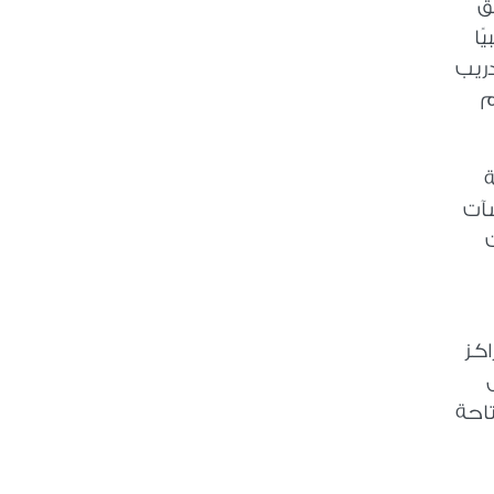
ق
ًا
دريب
م
ة
شآت
اكز
تاحة