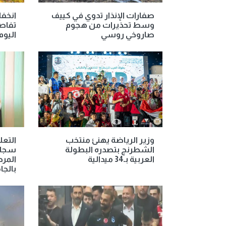
صفارات الإنذار تدوي في كييف
انخفا
وسط تحذيرات من هجوم
تفاص
صاروخي روسي
اليوم ا
وزير الرياضة يهنئ منتخب
الشطرنج بتصدره البطولة
سجلو
العربية بـ34 ميدالية
المرح
بالجا