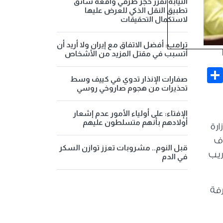
النيابة تقرر حجز طرفي واقعة سائق
تطبيق النقل الذكي للعرض عليها
لاستكمال التحقيقات
ترامب: أفضل الاتفاق مع إيران ولا أريد أن
أتسبب في مقتل المزيد من الأشخاص
Share
Face
صفارات الإنذار تدوي في كييف وسط
تحذيرات من هجوم صاروخي روسي
الإفتاء: على أولياء الأمور عدم إشعار
أولادهم بأنهم متسلطون عليهم
ارة
دف
قبل النوم.. مشروبات تعزز توازن السكر
ريب
في الدم
رفة