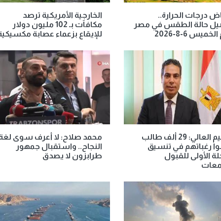
ض درجات الحرارة..
الخارجية الأمريكية ترصد
يل حالة الطقس في مصر
مكافآت بـ 102 مليون دولار
لخميس 6-8-2026
للإيقاع بزعماء عصابة مكسيكية
التعليم العالي: 29 ألف طالب
محمد صلاح: لا أعرف سوى لغة
ا رغباتهم في تنسيق
النجاح.. واستقبال جمهور
لة الأولى للقبول
طرابزون لا يصدق
معات