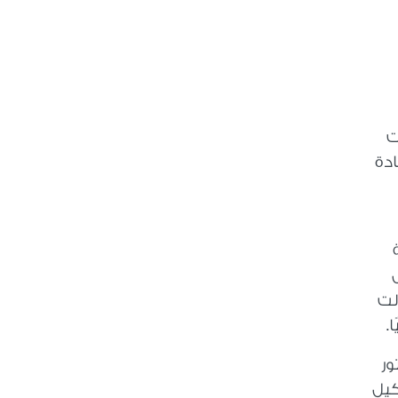
ت
ادة
لت
.
ور
كيل