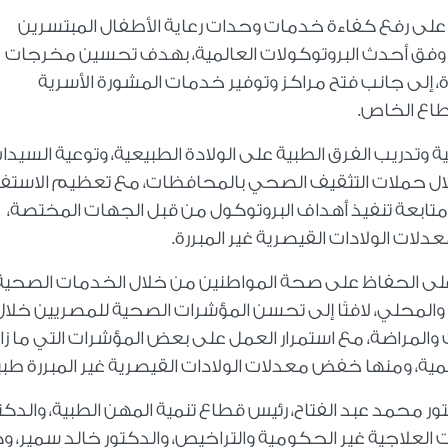
على رفع كفاءة خدمات وحدات رعاية الأطفال المبتسرين
وفق أحدث البروتوكولات العالمية، بهدف تحسين مخرجات
 إلى جانب فتح مراكز وتوفير خدمات المشورة الأسرية
طاع الخاص.
ة وتدريب الفرق الطبية على الولادة الطبيعية، وتوعية السيدا
 خلال حملات التثقيف الصحي بالمحافظات، مع تعظيم الاستف
ومتابعة تنفيذ أهداف البروتوكول من قبل الجهات المختصة،
ات الولادات القيصرية غير المبررة.
كز على الحفاظ على صحة المواطنين من خلال الخدمات الصحية
 والمحلي، لافتًا إلى تحسن المؤشرات الصحية للمصريين خلال
والمراضة، مع استمرار العمل على بعض المؤشرات التي ما زا
ية، ومنها خفض معدلات الولادات القيصرية غير المبررة طبيًا
محمد عبد الفتاح، رئيس قطاع تنمية المهن الطبية، والدكت
العلاجية غير الحكومية والتراخيص، والدكتور خالد سمير، و