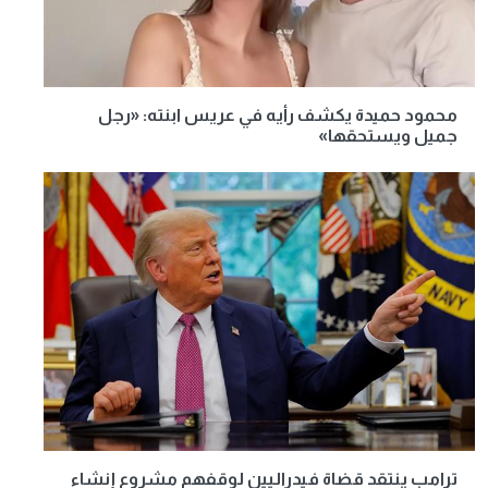
محمود حميدة يكشف رأيه في عريس ابنته: «رجل
جميل ويستحقها»
ترامب ينتقد قضاة فيدراليين لوقفهم مشروع إنشاء