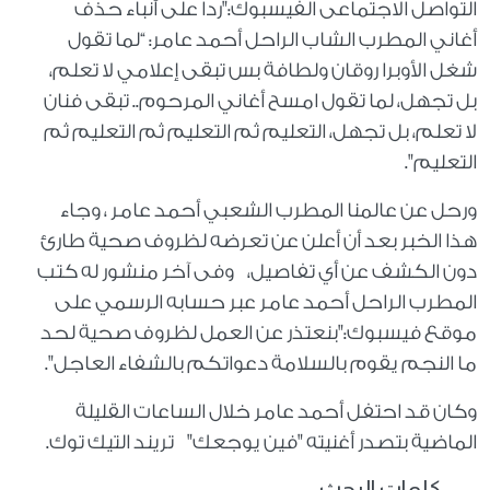
التواصل الاجتماعى الفيسبوك:"ردا على أنباء حذف
أغاني المطرب الشاب الراحل أحمد عامر: “لما تقول
شغل الأوبرا روقان ولطافة بس تبقى إعلامي لا تعلم،
بل تجهل، لما تقول امسح أغاني المرحوم.. تبقى فنان
لا تعلم، بل تجهل، التعليم ثم التعليم ثم التعليم ثم
التعليم".
ورحل عن عالمنا المطرب الشعبي أحمد عامر ، وجاء
هذا الخبر بعد أن أعلن عن تعرضه لظروف صحية طارئ
دون الكشف عن أي تفاصيل، وفى آخر منشور له كتب
المطرب الراحل أحمد عامر عبر حسابه الرسمي على
موقع فيسبوك:"بنعتذر عن العمل لظروف صحية لحد
ما النجم يقوم بالسلامة دعواتكم بالشفاء العاجل".
وكان قد احتفل أحمد عامر خلال الساعات القليلة
الماضية بتصدر أغنيته "فين يوجعك" تريند التيك توك.
كلمات البحث