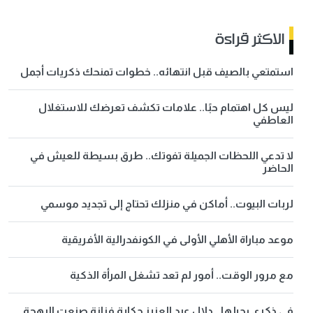
الاكثر قراءة
استمتعي بالصيف قبل انتهائه.. خطوات تمنحك ذكريات أجمل
ليس كل اهتمام حبًا.. علامات تكشف تعرضك للاستغلال
العاطفي
لا تدعي اللحظات الجميلة تفوتك.. طرق بسيطة للعيش في
الحاضر
لربات البيوت.. أماكن في منزلك تحتاج إلى تجديد موسمي
موعد مباراة الأهلي الأولى في الكونفدرالية الأفريقية
مع مرور الوقت.. أمور لم تعد تشغل المرأة الذكية
في ذكرى رحيلها.. دلال عبد العزيز حكاية فنانة صنعت البهجة