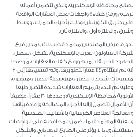
لصالح محافظة الإسكندرية، والذي تتضمن أعماله
ترميم ورفع كفاءة واجهات بعض العقارات الواقعة
على طريق الكورنيش؛ وذلك بأحياء: الجمرك ، ووسط ،
وشرق ، والمنتزه أول ، والمنتزه ثان.
بدوره، عرض المهندس محمد قطب، نائب مدير فرع
شركة المقاولون العرب بالإسكندرية، بشكل مفصل،
الجهود الجارية لترميم ورفع كفاءة العقارات، مُوضحاً
أنه تم استلام 44 عقاراً لتطويرها، وتم تقسيمها إلى 3
مستويات: شديدة التضرر، ومتوسطة التضرر، ومتضررة،
وعليه تم البدء بترميم العقارات شديدة التضرر طبقا
لأولوية محافظة الإسكندرية؛ وعددها ۳۰ عقاراً، مضيفاً
أن الأعمال تتضمن إزالة الأجزاء المتهالكة وإعادة بنائها
ومعالجة العناصر الخرسانية بالأساليب الهندسية
والفنية المعتمدة بما يضمن المحافظة على الواجهات
مستقبلاً، وبما لا يؤثر على الطابع المعماري والشكل