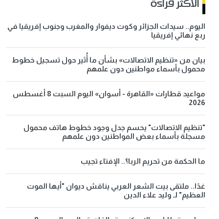
الاكثر قراءة
اليوم.. سيدات الجزائر وكوت ديفوار والمغرب وجنوب إفريقيا في
ربع نهائي إفريقيا
بيان من «تنظيم الاتصالات» بشأن ما أُثير حول تسجيل خطوط
محمول بأسماء مواطنين دون علمهم
مواعيد قطارات «القاهرة - أسوان» اليوم السبت 8 أغسطس
2026
"تنظيم الاتصالات" يحسم جدل وجود خطوط هاتف محمول
مسجلة بأسماء بعض المواطنين دون علمهم
ما الحكمة من تحريم الربا؟.. الإفتاء تجيب
غدًا.. ملتقى بيت الشعر العربي يناقش ديوان "أيها الموت
العظيم" لـ وليد علاء الدين