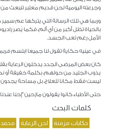
وجرعته اليومية لحن قديم مُعتبر تنبعث من ر
وربما هي تلك الرسالة التي يتركها عم سمير خ
بالحياة تظل أكبر من أي ألم، فكما يُصر راديو
الأمل رغم تعب الجسد.
في عينيه حكاية تقول لنا جميعا ابتسم فربم
كان بعض المرضى الجدد يدخلون الرعاية بقلو
يذوب الجليد من حولهم، بكلمة خفيفة أو ن
ليست فقط مكانا للعلاج، بل مساحة يجدون في
حتى الأطباء كانوا يقولون مازحين "إحنا عن
كلمات البحث
حكايات مزمنة
لحن الرعاية
محمد 