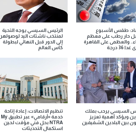
صاد: طقس الأسبوع
الرئيس السيسي يوجه التحية
بل حار رطب على معظم
لمنتخب ناشئات اليد لوصولهن
اء.. والعظمى على القاهرة
إلى الدور قبل النهائي لبطولة
دا 36 درجة
كأس العالم
يس السيسي يرحب بملك
تنظيم الاتصالات: إعادة إتاحة
ين ويؤكد أهمية تعزيز
خدمة «أرقامي» عبر تطبيق My
ون بين البلدين الشقيقين
NTRA بحل فني مؤقت لحين
استكمال التحديثات