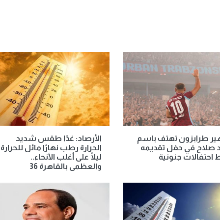
ير طرابزون تهتف باسم
الأرصاد: غدًا طقس شديد
 صلاح في حفل تقديمه
الحرارة رطب نهارًا مائل للحرارة
احتفالات جنونية
ليلًا على أغلب الأنحاء..
والعظمى بالقاهرة 36