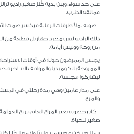
على حد سواء، وبين يديه كنز صغير، راديو ت
عمالقة الطرب.
صوته يملأ طرقات الرعاية فيكسر صمت الأجهزة و
ذلك الراديو ليس مجرد جهاز بل قطعة من ال
من روحه وونيس أيامه.
يجلس الممرضون حوله في أوقات الاستراحة
الممزوجة بالكوميديا والمواقف الساخرة، حت
ليشاركوا مجلسه.
على مدار عامين وهي مدة رحلتي في المستشفى
والمرح.
كان حضوره يغير المزاج العام، يزيح الغمامة
صغير للحياة.
ربما لم يكن عم سمير طبيبًا ولا معالجًا، لكن