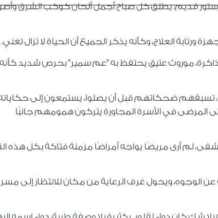
رانزستور قديم، يطلق كل صباح أجمل ألحان كوكب الشرق وأص
رتابة العلاج، وكأنه يذكر الجميع أن الحياة لا تزال تغني.
ذاكرة، موروث عتيق يحتفظ به "عم سمير" بحرص شديد كأنه 
، تسبقهم ضحكاتهم قبل أن يصلوا، يستمعون إلى حكاياته
ى المرضى في الأسرة المجاورة يتركون همومهم جانبًا
، لم أرى مريضًا يواجه أمراضًا مزمنة فتاكة بكل هذه ال
 عن الوجوه، ويحول غرف الرعاية من مكان للانتظار إلى مسر
ه بلا شك كان دواء لقلوب كثيرة بلا وصفة طبية، دواء اسمه الب