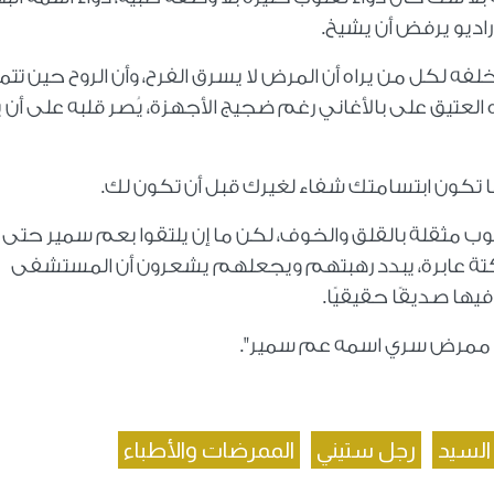
اديو يرفض أن يشيخ.
لفه لكل من يراه أن المرض لا يسرق الفرح، وأن الروح حين ت
ه العتيق على بالأغاني رغم ضجيج الأجهزة، يُصر قلبه على أن 
ا تكون ابتسامتك شفاء لغيرك قبل أن تكون لك.
ب مثقلة بالقلق والخوف، لكن ما إن يلتقوا بعم سمير حتى
كتة عابرة، يبدد رهبتهم ويجعلهم يشعرون أن المستشفى
ها صديقًا حقيقيًا.
دنا ممرض سري اسمه عم سمير".
السيد
رجل ستيني
الممرضات والأطباء