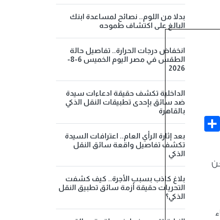
بدلا من اللوم.. نصائح لمساعدة ابنك
البالغ على اكتشاف طموحه
انخفاض درجات الحرارة.. تفاصيل حالة
الطقس في مصر اليوم الخميس 6-8-
2026
الداخلية تكشف حقيقة ادعاءات سيدة
ضد سائق بإحدى تطبيقات النقل الذكي
بالقاهرة
Share
Face
بعد إثارة الرأي العام.. اعترافات السيدة
تكشف تفاصيل واقعة سائق النقل
الذكي
حن
بلاغ كاذب بسبب الأجرة.. كيف كشفت
التحريات حقيقة أزمة سائق تطبيق النقل
الذكي؟
ء