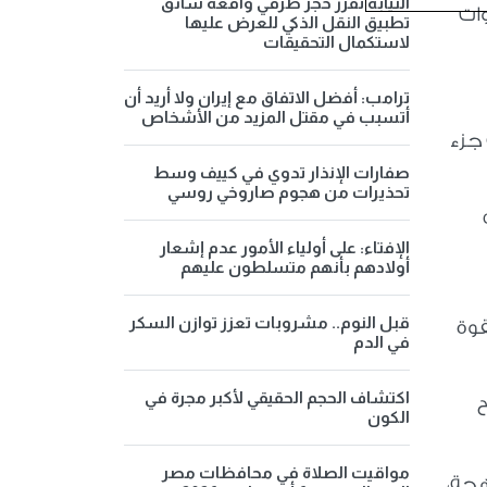
النيابة تقرر حجز طرفي واقعة سائق
وات
تطبيق النقل الذكي للعرض عليها
لاستكمال التحقيقات
ترامب: أفضل الاتفاق مع إيران ولا أريد أن
أتسبب في مقتل المزيد من الأشخاص
جزء
صفارات الإنذار تدوي في كييف وسط
تحذيرات من هجوم صاروخي روسي
الإفتاء: على أولياء الأمور عدم إشعار
أولادهم بأنهم متسلطون عليهم
قبل النوم.. مشروبات تعزز توازن السكر
قوة
في الدم
اكتشاف الحجم الحقيقي لأكبر مجرة في
ح
الكون
مواقيت الصلاة في محافظات مصر
هجة،