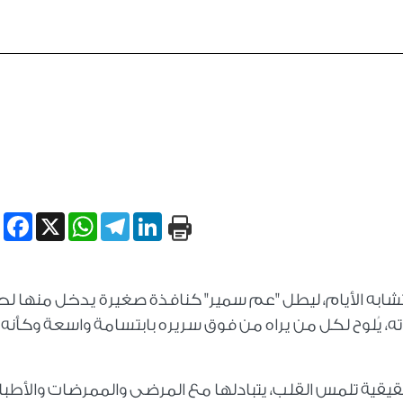
book
WhatsApp
X
Telegram
LinkedIn
تشابه الأيام، ليطل "عم سمير" كنافذة صغيرة يدخل منها ل
، يُلوح لكل من يراه من فوق سريره بابتسامة واسعة وكأنه
قية تلمس القلب، يتبادلها مع المرضى والممرضات والأطبا