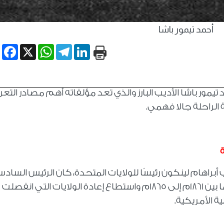
أحمد تيمور باشا
book
WhatsApp
X
Telegram
LinkedIn
اد أحمد تيمور باشا الأديب البارز والذي تعد مؤلفاته أهم مصادر التع
 الراحلة جالا فهمي.
ة
ليوم 6 نوفمبر عام 1860 - انتخاب أبراهام لينكون رئيسًا للولايات المتحدة، كان الرئيس السا
عشر للولايات المتحدة الأمريكية في الفترة ما بين 1861م إلى 1865م واستطاع إعادة الولايات التي ان
ية الأمريكية
.