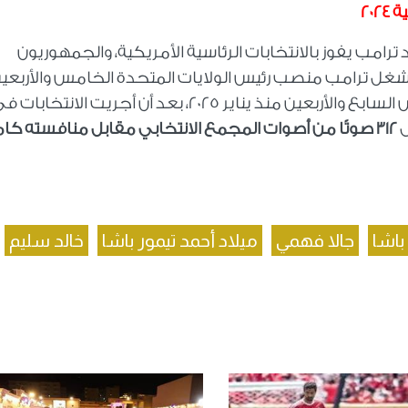
20
ليوم 6 نوفمبر عام 2024 - دونالد ترامب يفوز بالانتخابات الرئاسية الأمريكية، والجمهوريون
شغل ترامب منصب رئيس الولايات المتحدة الخامس والأربعي
من 2017 حتى 2021، ويشغل حاليًا منصب الرئيس السابع والأربعين منذ يناير 2025، بعد أن أجريت الانتخابا
312
صوتًا من أصوات المجمع الانتخابي مقابل منافسته كام
باشا
جالا فهمي
ميلاد أحمد تيمور باشا
خالد سليم