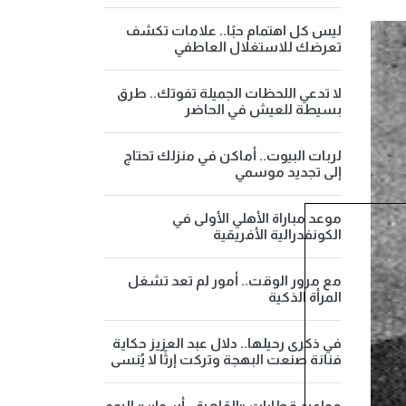
ليس كل اهتمام حبًا.. علامات تكشف
تعرضك للاستغلال العاطفي
لا تدعي اللحظات الجميلة تفوتك.. طرق
بسيطة للعيش في الحاضر
لربات البيوت.. أماكن في منزلك تحتاج
إلى تجديد موسمي
موعد مباراة الأهلي الأولى في
الكونفدرالية الأفريقية
مع مرور الوقت.. أمور لم تعد تشغل
المرأة الذكية
في ذكرى رحيلها.. دلال عبد العزيز حكاية
فنانة صنعت البهجة وتركت إرثًا لا يُنسى
مواعيد قطارات «القاهرة - أسوان» اليوم