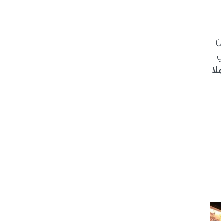
ن
ت في
لا