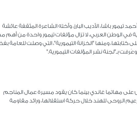
يوم 6 نوفمبر عام 1871 – ميلاد أحمد تيمور باشا، الأديب البارز، وأخته الشاعرة المثقفة عائشة
ية في الوطن العربي، لا تزال مؤلفات تيمور واحدة من أهم م
ى كتابتها، ومنها "الخزانة التيمورية"، التي وصلت للعامة بف
ُرفت بـ"لجنة نشر المؤلفات التيمورية
".
ليوم 6 نوفمبر عام 1913 - القبض على مهاتما غاندي بينما كان يقود مسيرة عمال المناجم
عيم الروحى للهند خلال حركة استقلالها، ورائد مقاومة