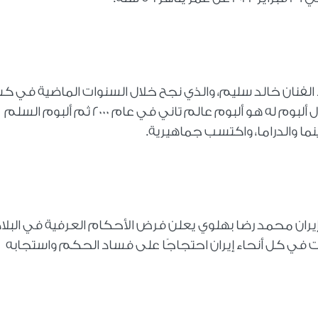
 اليوم 6 نوفمبر عام 1975 – ميلاد الفنان خالد سليم، والذي نجح خلال السنوات الماضية ف
جماهيرية كبيرة على مستوى الشباب، كان أول ألبوم له هو ألبوم عالم تاني في عام 2000 ثم ألبوم السلم
سينما والدراما، واكتسب جماهيرية
.
اليوم 6 نوفمبر عام 1978 - شاه إيران محمد رضا بهلوي يعلن فرض الأحكام العرفية في الب
ت في كل أنحاء إيران احتجاجًا على فساد الحكم واستجابه